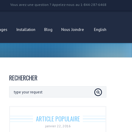
Vous avez une question ? Appelez-nous au 1-844-287-6468
ages
Installation
Blog
Nous Joindre
English
RECHERCHER
ARTICLE POPULAIRE
janvier 22, 2016