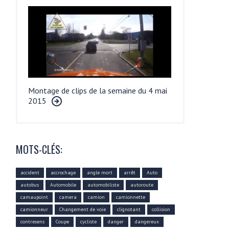
Montage de clips de la semaine du 4 mai
2015
MOTS-CLÉS:
accident
accrochage
angle mort
arrêt
Auto
autobus
Automobile
automobiliste
autoroute
camaupoint
camera
camion
camionnette
camionneur
Changement de voie
clignotant
collision
contresens
Coupe
cycliste
danger
dangereux