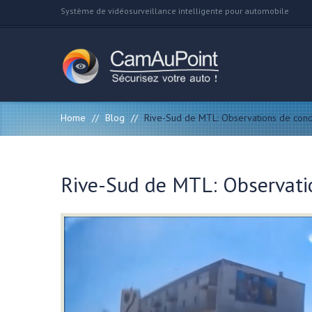
Système de vidéosurveillance intelligente pour automobile
Home
//
Blog
//
Rive-Sud de MTL: Observations de cond
Rive-Sud de MTL: Observati