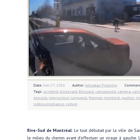
Date:
Juin 27, 2016
Author:
Johnatan Pickering
Commen
Tags:
accident
,
boulevard
,
Brossard
,
camaupoint
,
camera
,
cam
épicerie
,
intersection
,
longueuil
,
Marmier
,
montréal
,
quebec
,
ri
vidéosurveillance
,
voiture
Categories:
Dashcam
,
Observations à Brossard
,
Observations 
Rive-Sud de Montréal:
Le tout débutait par la ville de Sa
le milieu du chemin avant d’effectuer un virage à gauche. L