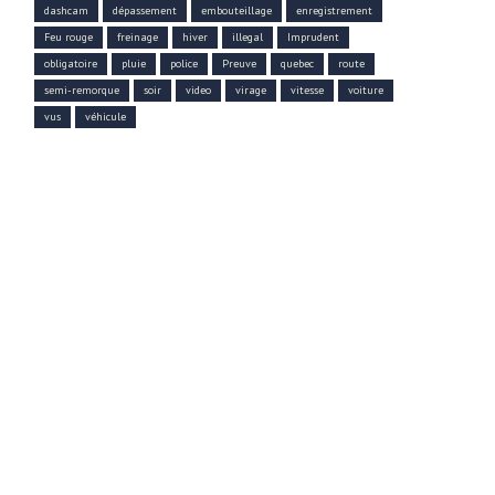
dashcam
dépassement
embouteillage
enregistrement
Feu rouge
freinage
hiver
illegal
Imprudent
obligatoire
pluie
police
Preuve
quebec
route
semi-remorque
soir
video
virage
vitesse
voiture
vus
véhicule