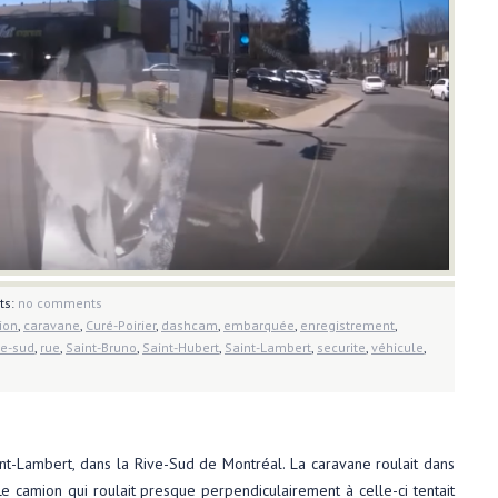
ts:
no comments
ion
,
caravane
,
Curé-Poirier
,
dashcam
,
embarquée
,
enregistrement
,
ve-sud
,
rue
,
Saint-Bruno
,
Saint-Hubert
,
Saint-Lambert
,
securite
,
véhicule
,
à Longueuil
,
Observations au Québec
,
Saint-Hubert
,
Saint-Lambert
int-Lambert, dans la Rive-Sud de Montréal. La caravane roulait dans
e camion qui roulait presque perpendiculairement à celle-ci tentait