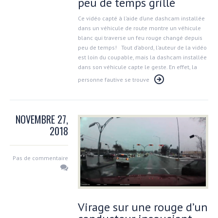
peu de temps grillé
Ce vidéo capté à l’aide d’une dashcam installée
dans un véhicule de route montre un véhicule
blanc qui traverse un feu rouge changé depuis
peu de temps! Tout d’abord, l’auteur de la vidéo
est loin du coupable, mais la dashcam installée
dans son véhicule capte le geste. En effet, la
personne fautive se trouve
NOVEMBRE 27,
2018
Pas de commentaire
Virage sur une rouge d’un