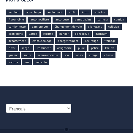
accident
accrochage
angle mort
arrêt
Auto
autobus
Automobile
automobiliste
autoroute
camaupoint
camera
camion
camionnette
camionneur
Changement de voie
clignotant
collision
contresens
Coupe
cycliste
danger
dangereux
dashcam
dépassement
embouteillage
enregistrement
Feu rouge
freinage
hiver
illegal
Imprudent
obligatoire
pluie
police
Preuve
quebec
route
semi-remorque
soir
video
virage
vitesse
voiture
vus
véhicule
Choisir
une
langue