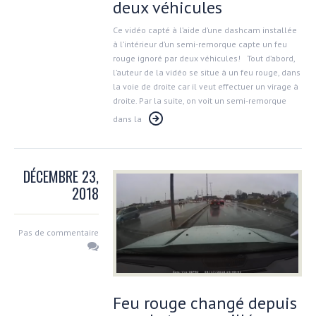
deux véhicules
Ce vidéo capté à l’aide d’une dashcam installée
à l’intérieur d’un semi-remorque capte un feu
rouge ignoré par deux véhicules! Tout d’abord,
l’auteur de la vidéo se situe à un feu rouge, dans
la voie de droite car il veut effectuer un virage à
droite. Par la suite, on voit un semi-remorque
dans la
DÉCEMBRE 23,
2018
Pas de commentaire
Feu rouge changé depuis