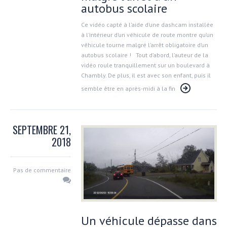
autobus scolaire
Ce vidéo capté à l’aide d’une dashcam installée
à l’intérieur d’un véhicule de route montre qu’un
véhicule tourne malgré l’arrêt obligatoire d’un
autobus scolaire ! Tout d’abord, l’auteur de la
vidéo roule tranquillement sur un boulevard à
Chambly. De plus, il est avec son enfant, puis il
semble être en après-midi à la fin
SEPTEMBRE 21,
2018
Pas de commentaire
Un véhicule dépasse dans