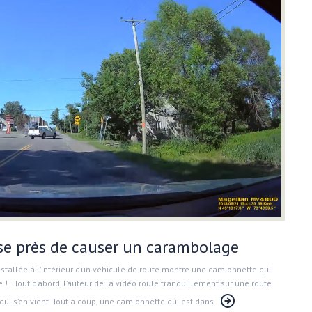
se près de causer un carambolage
stallée à l’intérieur d’un véhicule de route montre une camionnette qui
 Tout d’abord, l’auteur de la vidéo roule tranquillement sur une route.
ui s’en vient. Tout à coup, une camionnette qui est dans