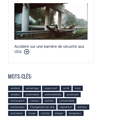
Accident sur une barrière de sécurité aux
USA
MOTS-CLÉS:
accident
accrochage
angle mort
arrêt
Auto
autobus
Automobile
automobiliste
autoroute
camaupoint
camera
camion
camionnette
camionneur
Changement de voie
clignotant
collision
contresens
Coupe
cycliste
danger
dangereux