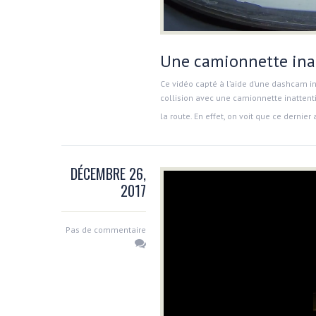
Une camionnette inatt
Ce vidéo capté à l’aide d’une dashcam i
collision avec une camionnette inattenti
la route. En effet, on voit que ce dernier 
DÉCEMBRE 26,
2017
Pas de commentaire