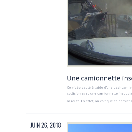
Une camionnette inso
Ce vidéo capté à l’aide d’une dashcam i
collision avec une camionnette insoucian
la route. En effet, on voit que ce dernier
JUIN 26, 2018