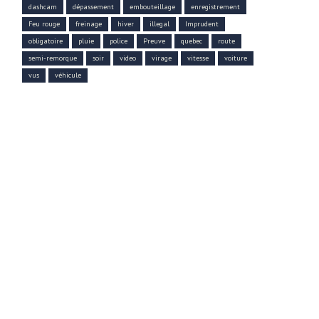
dashcam
dépassement
embouteillage
enregistrement
Feu rouge
freinage
hiver
illegal
Imprudent
obligatoire
pluie
police
Preuve
quebec
route
semi-remorque
soir
video
virage
vitesse
voiture
vus
véhicule