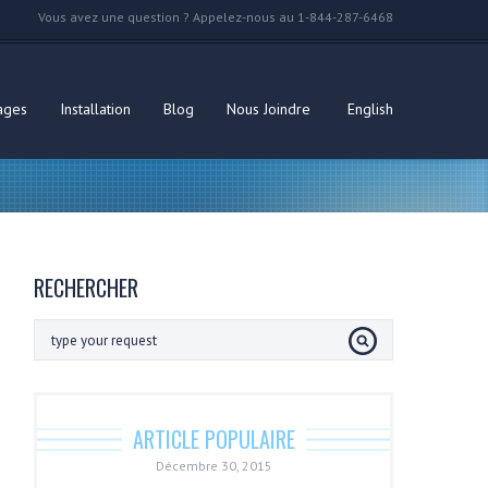
Vous avez une question ? Appelez-nous au 1-844-287-6468
ages
Installation
Blog
Nous Joindre
English
RECHERCHER
ARTICLE POPULAIRE
Décembre 30, 2015