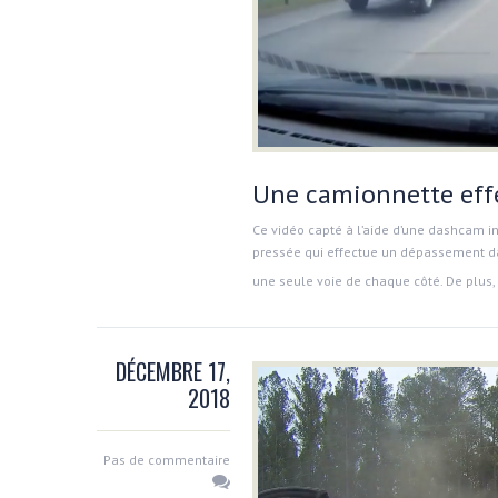
Une camionnette eff
Ce vidéo capté à l’aide d’une dashcam in
pressée qui effectue un dépassement dan
une seule voie de chaque côté. De plus, i
DÉCEMBRE 17,
2018
Pas de commentaire