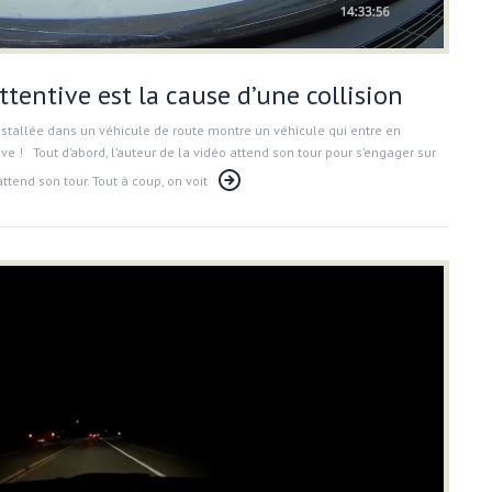
entive est la cause d’une collision
nstallée dans un véhicule de route montre un véhicule qui entre en
ve ! Tout d’abord, l’auteur de la vidéo attend son tour pour s’engager sur
attend son tour. Tout à coup, on voit