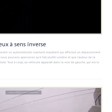
ux à sens inverse
montre un automobiliste vraiment impatient qui effectue un dépassement
nous pouvons apercevoir qu’il fait plutôt sombre et que l’auteur de la
iste. Tout à coup, un véhicule apparaît dans la voie de gauche, qui est le