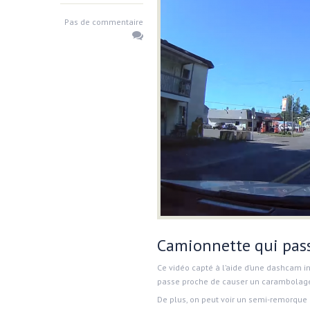
Pas de commentaire
Camionnette qui pas
Ce vidéo capté à l’aide d’une dashcam in
passe proche de causer un carambolage !
De plus, on peut voir un semi-remorque q