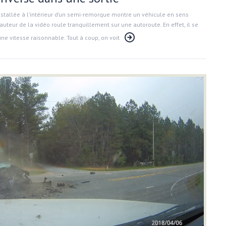
nstallée à l’intérieur d’un semi-remorque montre un véhicule en sens
’auteur de la vidéo roule tranquillement sur une autoroute. En effet, il se
une vitesse raisonnable. Tout à coup, on voit