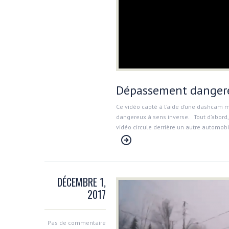
Dépassement dangere
Ce vidéo capté à l’aide d’une dashcam 
dangereux à sens inverse. Tout d’abord, 
vidéo circule derrière un autre automobil
DÉCEMBRE 1,
2017
Pas de commentaire