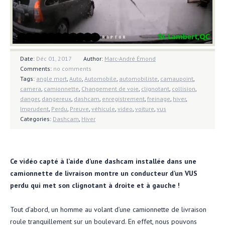
Date:
Déc 01, 2017
Author:
Marc-André Émond
Comments:
no comments
Tags:
angle mort
,
Auto
,
Automobile
,
automobiliste
,
camaupoint
,
camera
,
camionnette
,
Changement de voie
,
clignotant
,
collision
,
danger
,
dangereux
,
dashcam
,
enregistrement
,
freinage
,
hiver
,
Imprudent
,
Perdu
,
Preuve
,
véhicule
,
video
,
voiture
,
vus
Categories:
Dashcam
,
Hiver
Ce vidéo capté à l’aide d’une dashcam installée dans une
camionnette de livraison montre un conducteur d’un VUS
perdu qui met son clignotant à droite et à gauche !
Tout d’abord, un homme au volant d’une camionnette de livraison
roule tranquillement sur un boulevard. En effet, nous pouvons