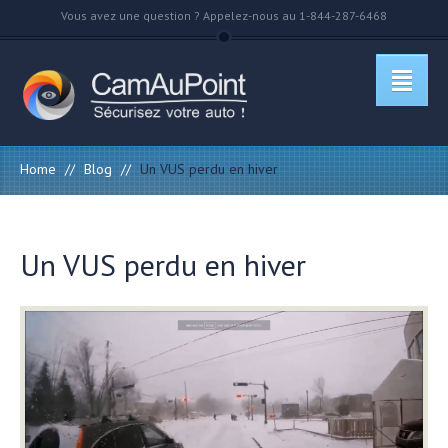
Vous avez une question ? Appelez-nous au 1-844-287-6468
Home
//
Blog
//
Un VUS perdu en hiver
Un VUS perdu en hiver