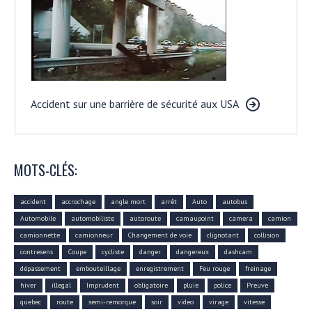
Accident sur une barrière de sécurité aux USA
MOTS-CLÉS:
accident
accrochage
angle mort
arrêt
Auto
autobus
Automobile
automobiliste
autoroute
camaupoint
camera
camion
camionnette
camionneur
Changement de voie
clignotant
collision
contresens
Coupe
cycliste
danger
dangereux
dashcam
dépassement
embouteillage
enregistrement
Feu rouge
freinage
hiver
illegal
Imprudent
obligatoire
pluie
police
Preuve
quebec
route
semi-remorque
soir
video
virage
vitesse