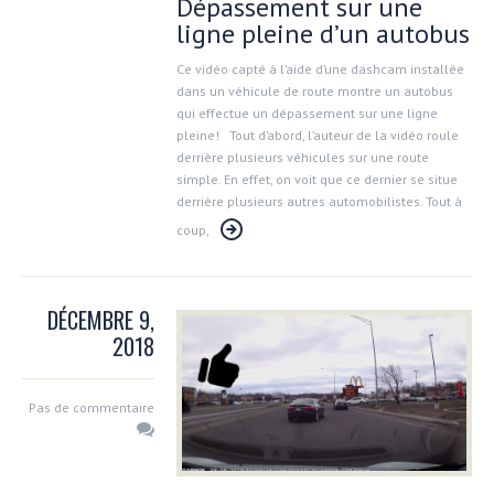
Dépassement sur une
ligne pleine d’un autobus
Ce vidéo capté à l’aide d’une dashcam installée
dans un véhicule de route montre un autobus
qui effectue un dépassement sur une ligne
pleine! Tout d’abord, l’auteur de la vidéo roule
derrière plusieurs véhicules sur une route
simple. En effet, on voit que ce dernier se situe
derrière plusieurs autres automobilistes. Tout à
coup,
DÉCEMBRE 9,
2018
Pas de commentaire