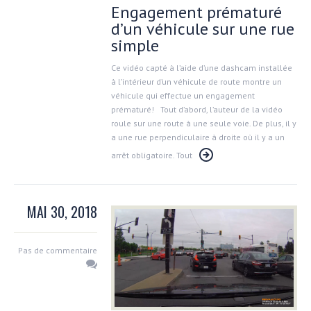
Engagement prématuré
d’un véhicule sur une rue
simple
Ce vidéo capté à l’aide d’une dashcam installée
à l’intérieur d’un véhicule de route montre un
véhicule qui effectue un engagement
prématuré! Tout d’abord, l’auteur de la vidéo
roule sur une route à une seule voie. De plus, il y
a une rue perpendiculaire à droite où il y a un
arrêt obligatoire. Tout
MAI 30, 2018
Pas de commentaire