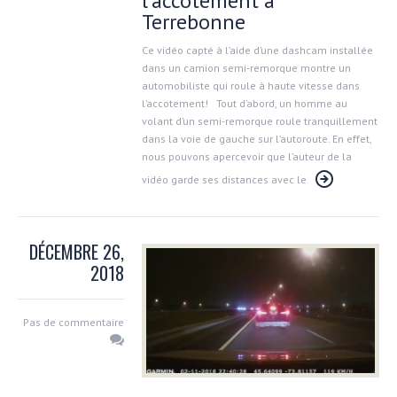
l’accotement à
Terrebonne
Ce vidéo capté à l’aide d’une dashcam installée
dans un camion semi-remorque montre un
automobiliste qui roule à haute vitesse dans
l’accotement! Tout d’abord, un homme au
volant d’un semi-remorque roule tranquillement
dans la voie de gauche sur l’autoroute. En effet,
nous pouvons apercevoir que l’auteur de la
vidéo garde ses distances avec le
DÉCEMBRE 26,
2018
Pas de commentaire