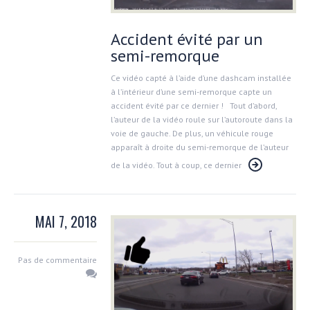
Accident évité par un
semi-remorque
Ce vidéo capté à l’aide d’une dashcam installée
à l’intérieur d’une semi-remorque capte un
accident évité par ce dernier ! Tout d’abord,
l’auteur de la vidéo roule sur l’autoroute dans la
voie de gauche. De plus, un véhicule rouge
apparaît à droite du semi-remorque de l’auteur
de la vidéo. Tout à coup, ce dernier
MAI 7, 2018
Pas de commentaire