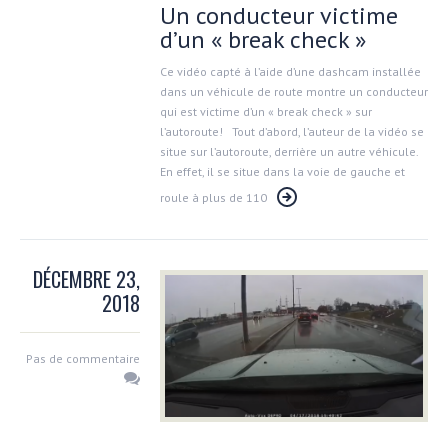
Un conducteur victime
d’un « break check »
Ce vidéo capté à l’aide d’une dashcam installée
dans un véhicule de route montre un conducteur
qui est victime d’un « break check » sur
l’autoroute! Tout d’abord, l’auteur de la vidéo se
situe sur l’autoroute, derrière un autre véhicule.
En effet, il se situe dans la voie de gauche et
roule à plus de 110
DÉCEMBRE 23,
2018
Pas de commentaire