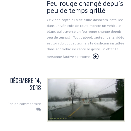
Feu rouge changé depuis
peu de temps grillé
Ce vidéo capté à l’aide d’une dashcam installée
dans un véhicule de route montre un véhicule
blanc qui traverse un feu rouge changé depuis
peu de temps! Tout d’abord, l’auteur de la vidéo
est loin du coupable, mais la dashcam installée
dans son véhicule capte le geste. En effet, la
personne fautive se trouve
DÉCEMBRE 14,
2018
Pas de commentaire