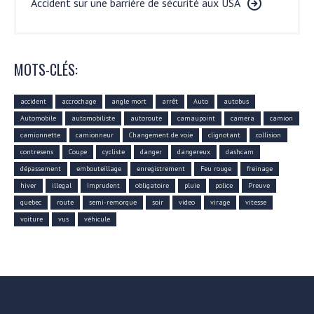
Accident sur une barrière de sécurité aux USA
MOTS-CLÉS:
accident
accrochage
angle mort
arrêt
Auto
autobus
Automobile
automobiliste
autoroute
camaupoint
camera
camion
camionnette
camionneur
Changement de voie
clignotant
collision
contresens
Coupe
cycliste
danger
dangereux
dashcam
dépassement
embouteillage
enregistrement
Feu rouge
freinage
hiver
illegal
Imprudent
obligatoire
pluie
police
Preuve
quebec
route
semi-remorque
soir
video
virage
vitesse
voiture
vus
véhicule