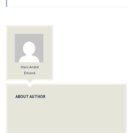
Marc-André
Émond
ABOUT AUTHOR