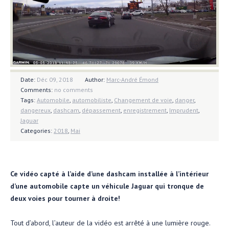
Date:
Déc 09, 2018
Author:
Marc-André Émond
Comments:
no comments
Tags:
Automobile
,
automobiliste
,
Changement de voie
,
danger
,
dangereux
,
dashcam
,
dépassement
,
enregistrement
,
Imprudent
,
Jaguar
Categories:
2018
,
Mai
Ce vidéo capté à l’aide d’une dashcam installée à l’intérieur
d’une automobile capte un véhicule Jaguar qui tronque de
deux voies pour tourner à droite!
Tout d’abord, l’auteur de la vidéo est arrêté à une lumière rouge.