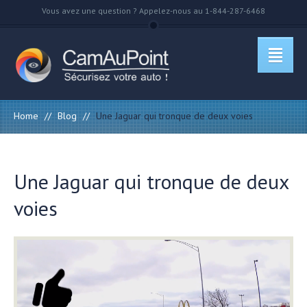
Vous avez une question ? Appelez-nous au 1-844-287-6468
Home
//
Blog
//
Une Jaguar qui tronque de deux voies
Une Jaguar qui tronque de deux
voies