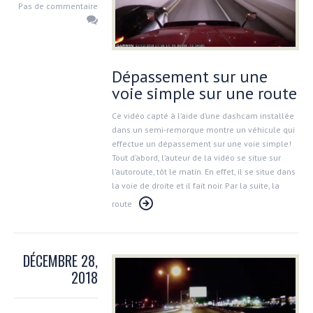
Pas de commentaire
Dépassement sur une
voie simple sur une route
Ce vidéo capté à l’aide d’une dashcam installée
dans un semi-remorque montre un véhicule qui
effectue un dépassement sur une voie simple!
Tout d’abord, l’auteur de la vidéo se situe sur
l’autoroute, tôt le matin. En effet, il se situe dans
la voie de droite et il fait noir. Par la suite, la
route
DÉCEMBRE 28,
2018