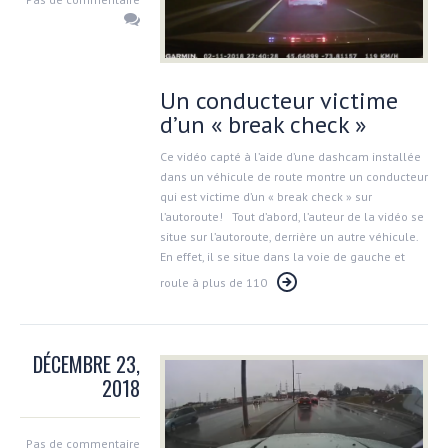
Un conducteur victime
d’un « break check »
Ce vidéo capté à l’aide d’une dashcam installée
dans un véhicule de route montre un conducteur
qui est victime d’un « break check » sur
l’autoroute! Tout d’abord, l’auteur de la vidéo se
situe sur l’autoroute, derrière un autre véhicule.
En effet, il se situe dans la voie de gauche et
roule à plus de 110
DÉCEMBRE 23,
2018
Pas de commentaire