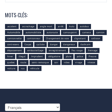
MOTS-CLÉS:
accident
accrochage
angle mort
arrêt
Auto
autobus
Automobile
automobiliste
autoroute
camaupoint
camera
camion
camionnette
camionneur
Changement de voie
clignotant
collision
contresens
Coupe
cycliste
danger
dangereux
dashcam
dépassement
embouteillage
enregistrement
Feu rouge
freinage
hiver
illegal
Imprudent
obligatoire
pluie
police
Preuve
quebec
route
semi-remorque
soir
video
virage
vitesse
voiture
vus
véhicule
Choisir
une