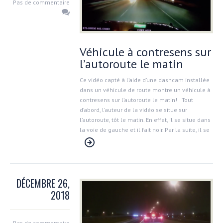
Pas de commentaire
Véhicule à contresens sur
l’autoroute le matin
Ce vidéo capté à l’aide d’une dashcam installée
dans un véhicule de route montre un véhicule à
contresens sur l’autoroute le matin! Tout
d’abord, l’auteur de la vidéo se situe sur
l’autoroute, tôt le matin. En effet, il se situe dans
la voie de gauche et il fait noir. Par la suite, il se
DÉCEMBRE 26,
2018
Pas de commentaire