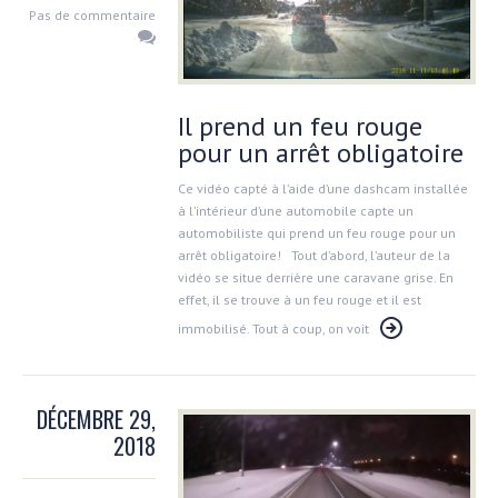
Pas de commentaire
Il prend un feu rouge
pour un arrêt obligatoire
Ce vidéo capté à l’aide d’une dashcam installée
à l’intérieur d’une automobile capte un
automobiliste qui prend un feu rouge pour un
arrêt obligatoire! Tout d’abord, l’auteur de la
vidéo se situe derrière une caravane grise. En
effet, il se trouve à un feu rouge et il est
immobilisé. Tout à coup, on voit
DÉCEMBRE 29,
2018