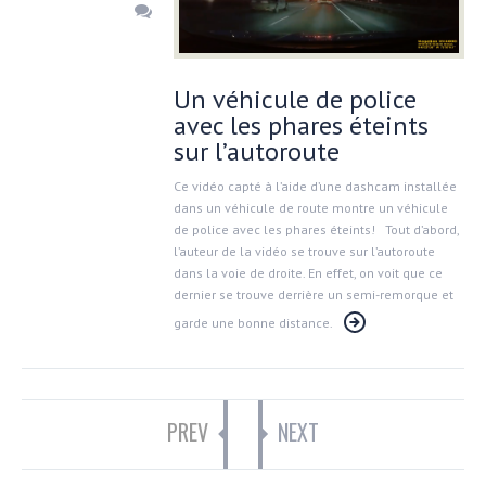
Un véhicule de police
avec les phares éteints
sur l’autoroute
Ce vidéo capté à l’aide d’une dashcam installée
dans un véhicule de route montre un véhicule
de police avec les phares éteints! Tout d’abord,
l’auteur de la vidéo se trouve sur l’autoroute
dans la voie de droite. En effet, on voit que ce
dernier se trouve derrière un semi-remorque et
garde une bonne distance.
PREV
NEXT