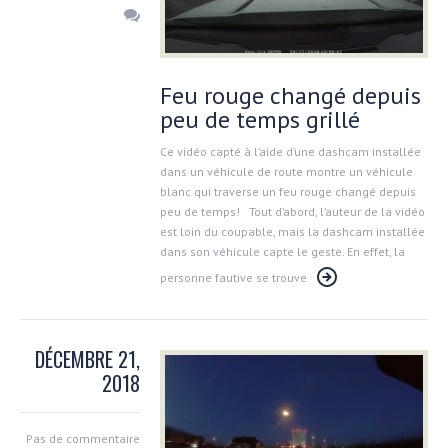
Feu rouge changé depuis
peu de temps grillé
Ce vidéo capté à l’aide d’une dashcam installée
dans un véhicule de route montre un véhicule
blanc qui traverse un feu rouge changé depuis
peu de temps! Tout d’abord, l’auteur de la vidéo
est loin du coupable, mais la dashcam installée
dans son véhicule capte le geste. En effet, la
personne fautive se trouve
DÉCEMBRE 21,
2018
Pas de commentaire