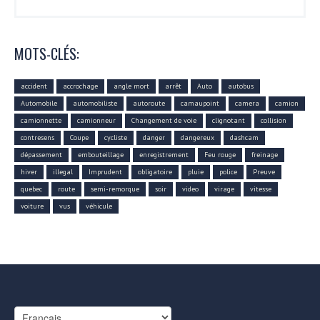
MOTS-CLÉS:
accident
accrochage
angle mort
arrêt
Auto
autobus
Automobile
automobiliste
autoroute
camaupoint
camera
camion
camionnette
camionneur
Changement de voie
clignotant
collision
contresens
Coupe
cycliste
danger
dangereux
dashcam
dépassement
embouteillage
enregistrement
Feu rouge
freinage
hiver
illegal
Imprudent
obligatoire
pluie
police
Preuve
quebec
route
semi-remorque
soir
video
virage
vitesse
voiture
vus
véhicule
Choisir