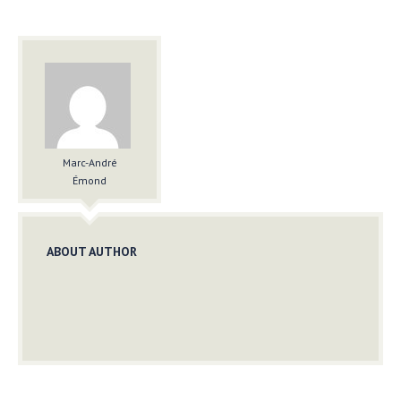
Marc-André
Émond
ABOUT AUTHOR