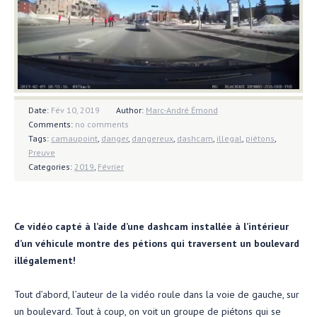
Date:
Fév 10, 2019
Author:
Marc-André Émond
Comments:
no comments
Tags:
camaupoint
,
danger
,
dangereux
,
dashcam
,
illegal
,
piétons
,
Preuve
Categories:
2019
,
Février
Ce vidéo capté à l’aide d’une dashcam installée à l’intérieur
d’un véhicule montre des pétions qui traversent un boulevard
illégalement!
Tout d’abord, l’auteur de la vidéo roule dans la voie de gauche, sur
un boulevard. Tout à coup, on voit un groupe de piétons qui se