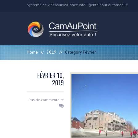
Système de vidéosurveillance intelligente pour automobile
Home
//
2019
//
Category Février
FÉVRIER 10,
2019
Pas de commentaire