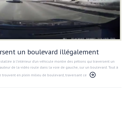
ersent un boulevard illégalement
stallée à l’intérieur d’un véhicule montre des pétions qui traversent un
auteur de la vidéo roule dans la voie de gauche, sur un boulevard. Tout à
e trouvent en plein milieu de boulevard, traversant ce