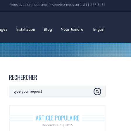
Vous avez une question ? Appelez-nous au 1-844-287-6468
ages
Installation
Blog
Nous Joindre
English
RECHERCHER
ARTICLE POPULAIRE
Décembre 30, 2015