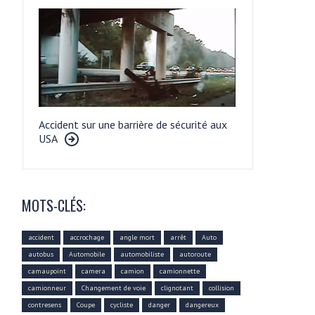
Accident sur une barrière de sécurité aux
USA
MOTS-CLÉS:
accident
accrochage
angle mort
arrêt
Auto
autobus
Automobile
automobiliste
autoroute
camaupoint
camera
camion
camionnette
camionneur
Changement de voie
clignotant
collision
contresens
Coupe
cycliste
danger
dangereux