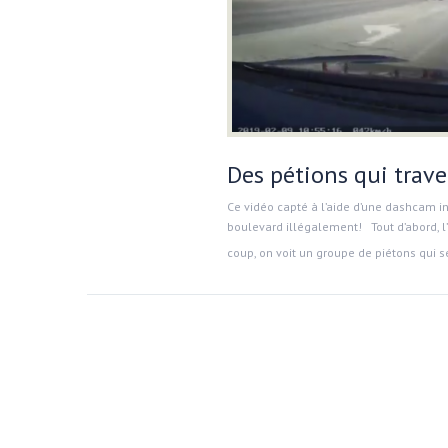
Des pétions qui trav
Ce vidéo capté à l’aide d’une dashcam in
boulevard illégalement! Tout d’abord, l’
coup, on voit un groupe de piétons qui s