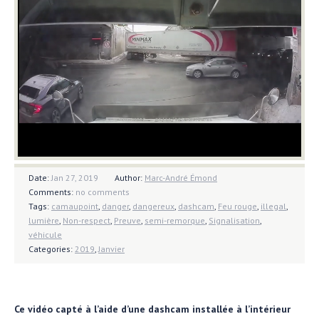
Date:
Jan 27, 2019
Author:
Marc-André Émond
Comments:
no comments
Tags:
camaupoint
,
danger
,
dangereux
,
dashcam
,
Feu rouge
,
illegal
,
lumière
,
Non-respect
,
Preuve
,
semi-remorque
,
Signalisation
,
véhicule
Categories:
2019
,
Janvier
Ce vidéo capté à l’aide d’une dashcam installée à l’intérieur