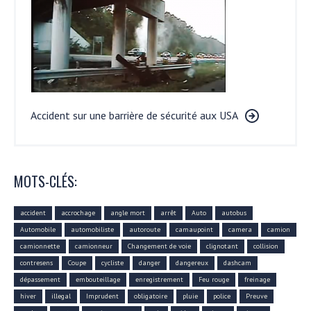
Accident sur une barrière de sécurité aux USA
MOTS-CLÉS:
accident
accrochage
angle mort
arrêt
Auto
autobus
Automobile
automobiliste
autoroute
camaupoint
camera
camion
camionnette
camionneur
Changement de voie
clignotant
collision
contresens
Coupe
cycliste
danger
dangereux
dashcam
dépassement
embouteillage
enregistrement
Feu rouge
freinage
hiver
illegal
Imprudent
obligatoire
pluie
police
Preuve