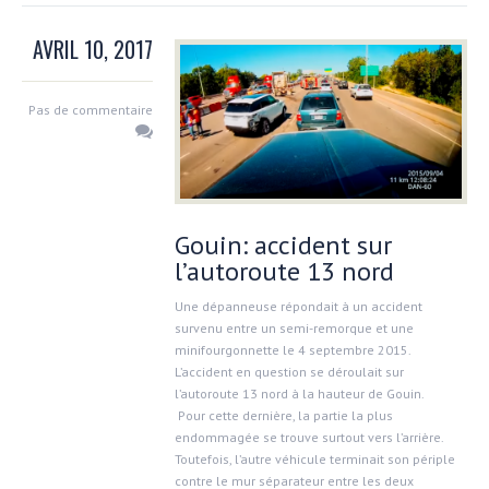
AVRIL 10, 2017
Pas de commentaire
Gouin: accident sur
l’autoroute 13 nord
Une dépanneuse répondait à un accident
survenu entre un semi-remorque et une
minifourgonnette le 4 septembre 2015.
L’accident en question se déroulait sur
l’autoroute 13 nord à la hauteur de Gouin.
Pour cette dernière, la partie la plus
endommagée se trouve surtout vers l’arrière.
Toutefois, l’autre véhicule terminait son périple
contre le mur séparateur entre les deux