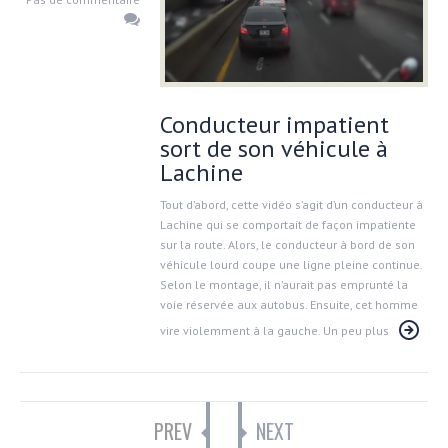
Conducteur impatient
sort de son véhicule à
Lachine
Tout d’abord, cette vidéo s’agit d’un conducteur à
Lachine qui se comportait de façon impatiente
sur la route. Alors, le conducteur à bord de son
véhicule lourd coupe une ligne pleine continue.
Selon le montage, il n’aurait pas emprunté la
voie réservée aux autobus. Ensuite, cet homme
vire violemment à la gauche. Un peu plus
PREV
NEXT