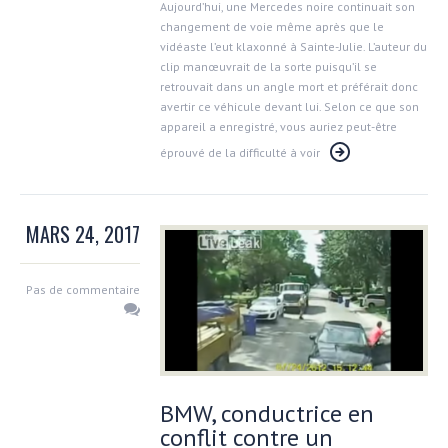
Aujourd’hui, une Mercedes noire continuait son
changement de voie même après que le
vidéaste l’eut klaxonné à Sainte-Julie. L’auteur du
clip manœuvrait de la sorte puisqu’il se
retrouvait dans un angle mort et préférait donc
avertir ce véhicule devant lui. Selon ce que son
appareil a enregistré, vous auriez peut-être
éprouvé de la difficulté à voir
MARS 24, 2017
Pas de commentaire
BMW, conductrice en
conflit contre un