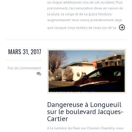
un risque additionnel lors de cet accident. Plus
précisément, l’accumulation d’eau en raison de
la pluie, la neige et de la glace fondues
augmentaient. Vous savez probablement déjà
que lorsque vous mettez de l’eau sur de la
MARS 31, 2017
Pas de commentaire
Dangereuse à Longueuil
sur le boulevard Jacques-
Cartier
À la lumière du Maxi sur Chemin Chambly, vous