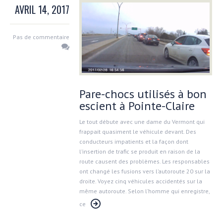
AVRIL 14, 2017
Pas de commentaire
Pare-chocs utilisés à bon
escient à Pointe-Claire
Le tout débute avec une dame du Vermont qui
frappait quasiment le véhicule devant. Des
conducteurs impatients et la façon dont
l’insertion de trafic se produit en raison de la
route causent des problèmes. Les responsables
ont changé les fusions vers l’autoroute 20 sur la
droite. Voyez cinq véhicules accidentés sur la
même autoroute. Selon l’homme qui enregistre,
ce