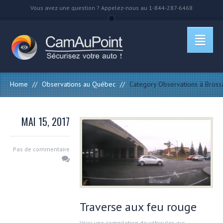
Vous avez une question ? Appelez-nous au 1-844-287-6468
Home
//
Observations au Québec
//
Category Observations à Bross
MAI 15, 2017
Pas de commentaire
Traverse aux feu rouge
Voici une compilation de véhicules qui