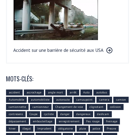
Accident sur une barrière de sécurité aux USA
MOTS-CLÉS:
accident
accrochage
angle mort
arrêt
Auto
autobus
Automobile
automobiliste
autoroute
camaupoint
camera
camion
camionnette
camionneur
Changement de voie
clignotant
collision
contresens
Coupe
cycliste
danger
dangereux
dashcam
dépassement
embouteillage
enregistrement
Feu rouge
freinage
hiver
illegal
Imprudent
obligatoire
pluie
police
Preuve