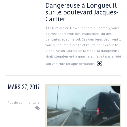
Dangereuse à Longueuil
sur le boulevard Jacques-
Cartier
À la lumière du Maxi sur Chemin Chambly, vous
pouvez apercevoir des instructions sur des
pancartes et sur le sol. Ces dernières décrivent 1
voie qui tourne à droite et l’autre pour virer à la
droite. Selon l’auteur de la vidéo, la dangereuse
virait illégalement à gauche et n’avait pas arrêté
son véhicule lorsque demandé
MARS 27, 2017
Pas de commentaire