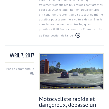
traversent lorsque les feux rouges sont affichés
pour eux. 0:10 Roland-Therrien: Deux voitures
ont continué à rouler. Il aurait été tout de même
possible pour la première voiture de s’arrêter. Je
vous laisse deviner les suites logiques
possibles. 0:18 Sur le chemin de Chambly, près
de l’intersection de la rue
AVRIL 7, 2017
Pas de commentaire
Motocycliste rapide et
dangereux, dépasse un