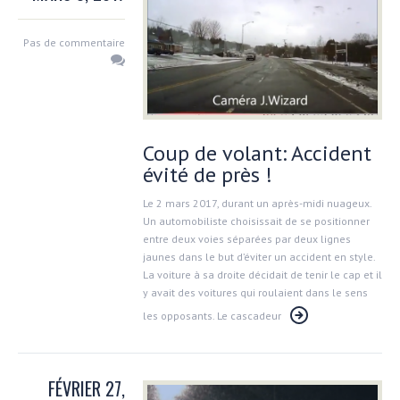
Pas de commentaire
Coup de volant: Accident
évité de près !
Le 2 mars 2017, durant un après-midi nuageux.
Un automobiliste choisissait de se positionner
entre deux voies séparées par deux lignes
jaunes dans le but d’éviter un accident en style.
La voiture à sa droite décidait de tenir le cap et il
y avait des voitures qui roulaient dans le sens
les opposants. Le cascadeur
FÉVRIER 27,