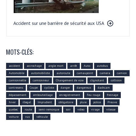
Accident sur une barrière de sécurité aux USA
MOTS-CLÉS:
accident
accrochage
angle mort
arrêt
Auto
autobus
Automobile
automobiliste
autoroute
camaupoint
camera
camion
camionnette
camionneur
Changement de voie
clignotant
collision
contresens
Coupe
cycliste
danger
dangereux
dashcam
dépassement
embouteillage
enregistrement
Feu rouge
freinage
hiver
illegal
Imprudent
obligatoire
pluie
police
Preuve
quebec
route
semi-remorque
soir
video
virage
vitesse
voiture
vus
véhicule