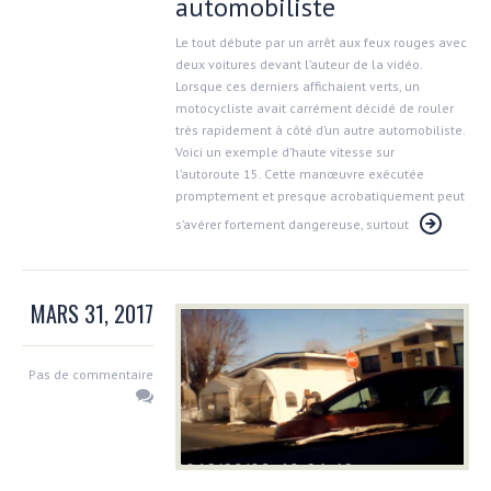
automobiliste
Le tout débute par un arrêt aux feux rouges avec
deux voitures devant l’auteur de la vidéo.
Lorsque ces derniers affichaient verts, un
motocycliste avait carrément décidé de rouler
très rapidement à côté d’un autre automobiliste.
Voici un exemple d’haute vitesse sur
l’autoroute 15. Cette manœuvre exécutée
promptement et presque acrobatiquement peut
s’avérer fortement dangereuse, surtout
MARS 31, 2017
Pas de commentaire