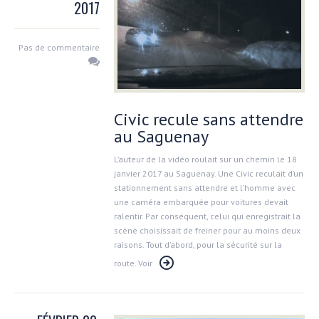
2017
Pas de commentaire
Civic recule sans attendre
au Saguenay
L’auteur de la vidéo roulait sur un chemin le 18
janvier 2017 au Saguenay. Une Civic reculait d’un
stationnement sans attendre et l’homme avec
une caméra embarquée pour voitures devait
ralentir. Par conséquent, celui qui enregistrait la
scène choisissait de freiner pour au moins deux
raisons. Tout d’abord, pour la sécurité sur la
route. Voir