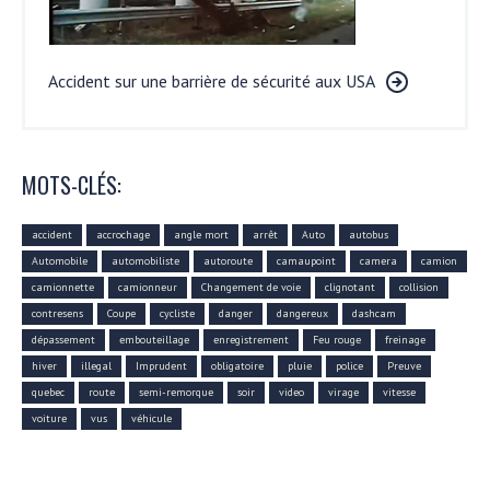
Accident sur une barrière de sécurité aux USA
MOTS-CLÉS:
accident
accrochage
angle mort
arrêt
Auto
autobus
Automobile
automobiliste
autoroute
camaupoint
camera
camion
camionnette
camionneur
Changement de voie
clignotant
collision
contresens
Coupe
cycliste
danger
dangereux
dashcam
dépassement
embouteillage
enregistrement
Feu rouge
freinage
hiver
illegal
Imprudent
obligatoire
pluie
police
Preuve
quebec
route
semi-remorque
soir
video
virage
vitesse
voiture
vus
véhicule