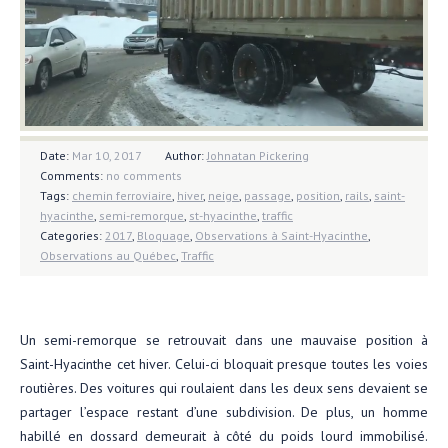
Date:
Mar 10, 2017
Author:
Johnatan Pickering
Comments:
no comments
Tags:
chemin ferroviaire
,
hiver
,
neige
,
passage
,
position
,
rails
,
saint-
hyacinthe
,
semi-remorque
,
st-hyacinthe
,
traffic
Categories:
2017
,
Bloquage
,
Observations à Saint-Hyacinthe
,
Observations au Québec
,
Traffic
Un semi-remorque se retrouvait dans une mauvaise position à
Saint-Hyacinthe cet hiver. Celui-ci bloquait presque toutes les voies
routières. Des voitures qui roulaient dans les deux sens devaient se
partager l’espace restant d’une subdivision. De plus, un homme
habillé en dossard demeurait à côté du poids lourd immobilisé.