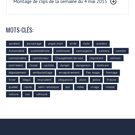
Montage de clips de la semaine du 4 mai 2015
MOTS-CLÉS:
accident
accrochage
angle mort
arrêt
Auto
autobus
Automobile
automobiliste
autoroute
camaupoint
camera
camion
camionnette
camionneur
Changement de voie
clignotant
collision
contresens
Coupe
cycliste
danger
dangereux
dashcam
dépassement
embouteillage
enregistrement
Feu rouge
freinage
hiver
illegal
Imprudent
obligatoire
pluie
police
Preuve
quebec
route
semi-remorque
soir
video
virage
vitesse
voiture
vus
véhicule