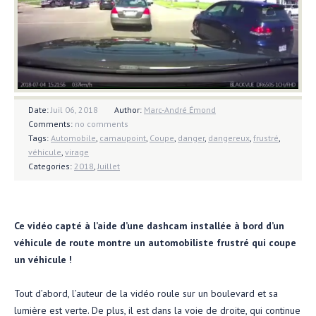
Date:
Juil 06, 2018
Author:
Marc-André Émond
Comments:
no comments
Tags:
Automobile
,
camaupoint
,
Coupe
,
danger
,
dangereux
,
frustré
,
véhicule
,
virage
Categories:
2018
,
Juillet
Ce vidéo capté à l’aide d’une dashcam installée à bord d’un
véhicule de route montre un automobiliste frustré qui coupe
un véhicule !
Tout d’abord, l’auteur de la vidéo roule sur un boulevard et sa
lumière est verte. De plus, il est dans la voie de droite, qui continue