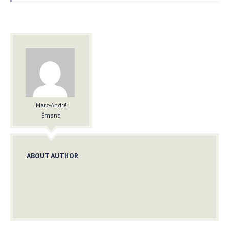
Marc-André
Émond
ABOUT AUTHOR