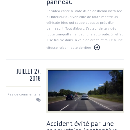
panneau
Ce vidéo capté à l’aide d’une dashcam installée
à l’intérieur d’un véhicule de route montre un
véhicule bleu qui coupe et passe près d’un
panneau ! Tout d’abord, l’auteur de la vidéo
roule tranquillement sur une autoroute. En effet,
il se trouve dans la voie de droite et roule à une
vitesse raisonnable derrière
JUILLET 27,
2018
Pas de commentaire
Accident évité par une