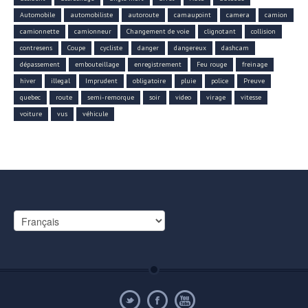
Automobile
automobiliste
autoroute
camaupoint
camera
camion
camionnette
camionneur
Changement de voie
clignotant
collision
contresens
Coupe
cycliste
danger
dangereux
dashcam
dépassement
embouteillage
enregistrement
Feu rouge
freinage
hiver
illegal
Imprudent
obligatoire
pluie
police
Preuve
quebec
route
semi-remorque
soir
video
virage
vitesse
voiture
vus
véhicule
Choisir
une
langue