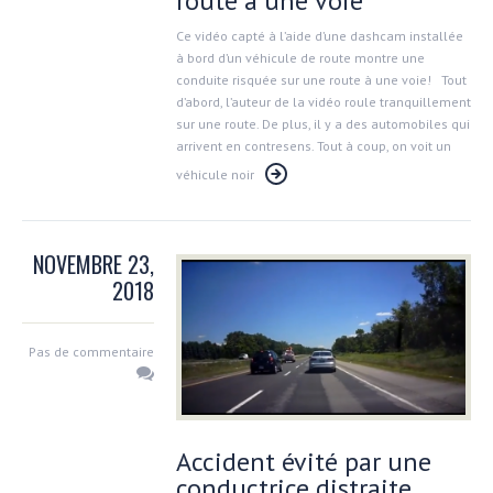
route à une voie
Ce vidéo capté à l’aide d’une dashcam installée
à bord d’un véhicule de route montre une
conduite risquée sur une route à une voie! Tout
d’abord, l’auteur de la vidéo roule tranquillement
sur une route. De plus, il y a des automobiles qui
arrivent en contresens. Tout à coup, on voit un
véhicule noir
NOVEMBRE 23,
2018
Pas de commentaire
Accident évité par une
conductrice distraite