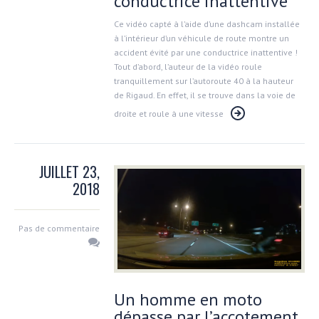
conductrice inattentive
Ce vidéo capté à l’aide d’une dashcam installée
à l’intérieur d’un véhicule de route montre un
accident évité par une conductrice inattentive !
Tout d’abord, l’auteur de la vidéo roule
tranquillement sur l’autoroute 40 à la hauteur
de Rigaud. En effet, il se trouve dans la voie de
droite et roule à une vitesse
JUILLET 23,
2018
Pas de commentaire
Un homme en moto
dépasse par l’accotement