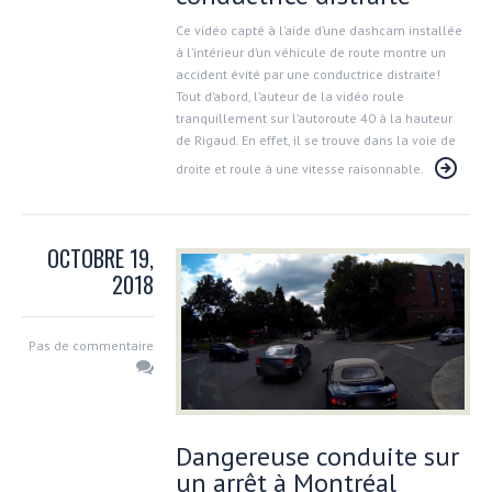
Ce vidéo capté à l’aide d’une dashcam installée
à l’intérieur d’un véhicule de route montre un
accident évité par une conductrice distraite!
Tout d’abord, l’auteur de la vidéo roule
tranquillement sur l’autoroute 40 à la hauteur
de Rigaud. En effet, il se trouve dans la voie de
droite et roule à une vitesse raisonnable.
OCTOBRE 19,
2018
Pas de commentaire
Dangereuse conduite sur
un arrêt à Montréal