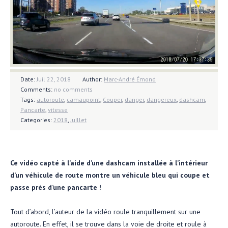
Date:
Juil 22, 2018
Author:
Marc-André Émond
Comments:
no comments
Tags:
autoroute
,
camaupoint
,
Couper
,
danger
,
dangereux
,
dashcam
,
Pancarte
,
vitesse
Categories:
2018
,
Juillet
Ce vidéo capté à l’aide d’une dashcam installée à l’intérieur
d’un véhicule de route montre un véhicule bleu qui coupe et
passe près d’une pancarte !
Tout d’abord, l’auteur de la vidéo roule tranquillement sur une
autoroute. En effet, il se trouve dans la voie de droite et roule à