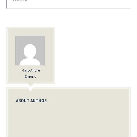
Marc-André
Émond
ABOUT AUTHOR