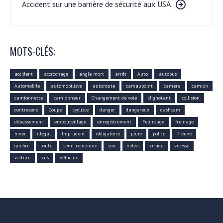
Accident sur une barrière de sécurité aux USA
MOTS-CLÉS:
accident
accrochage
angle mort
arrêt
Auto
autobus
Automobile
automobiliste
autoroute
camaupoint
camera
camion
camionnette
camionneur
Changement de voie
clignotant
collision
contresens
Coupe
cycliste
danger
dangereux
dashcam
dépassement
embouteillage
enregistrement
Feu rouge
freinage
hiver
illegal
Imprudent
obligatoire
pluie
police
Preuve
quebec
route
semi-remorque
soir
video
virage
vitesse
voiture
vus
véhicule