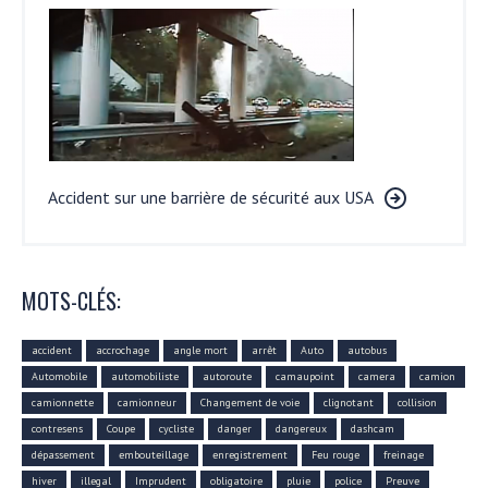
Accident sur une barrière de sécurité aux USA
MOTS-CLÉS:
accident
accrochage
angle mort
arrêt
Auto
autobus
Automobile
automobiliste
autoroute
camaupoint
camera
camion
camionnette
camionneur
Changement de voie
clignotant
collision
contresens
Coupe
cycliste
danger
dangereux
dashcam
dépassement
embouteillage
enregistrement
Feu rouge
freinage
hiver
illegal
Imprudent
obligatoire
pluie
police
Preuve