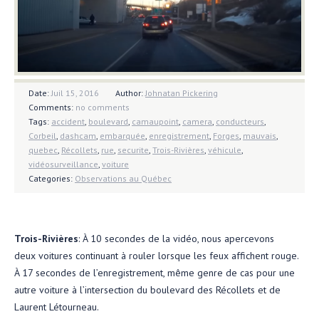
Date:
Juil 15, 2016
Author:
Johnatan Pickering
Comments:
no comments
Tags:
accident
,
boulevard
,
camaupoint
,
camera
,
conducteurs
,
Corbeil
,
dashcam
,
embarquée
,
enregistrement
,
Forges
,
mauvais
,
quebec
,
Récollets
,
rue
,
securite
,
Trois-Rivières
,
véhicule
,
vidéosurveillance
,
voiture
Categories:
Observations au Québec
Trois-Rivières
: À 10 secondes de la vidéo, nous apercevons
deux voitures continuant à rouler lorsque les feux affichent rouge.
À 17 secondes de l’enregistrement, même genre de cas pour une
autre voiture à l’intersection du boulevard des Récollets et de
Laurent Létourneau.