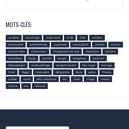
MOTS-CLÉS:
accident
accrochage
angle mort
arrêt
Auto
autobus
Automobile
automobiliste
autoroute
camaupoint
camera
camion
camionnette
camionneur
Changement de voie
clignotant
collision
contresens
Coupe
cycliste
danger
dangereux
dashcam
dépassement
embouteillage
enregistrement
Feu rouge
freinage
hiver
illegal
Imprudent
obligatoire
pluie
police
Preuve
quebec
route
semi-remorque
soir
video
virage
vitesse
voiture
vus
véhicule