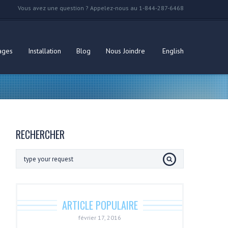
Vous avez une question ? Appelez-nous au 1-844-287-6468
ages
Installation
Blog
Nous Joindre
English
RECHERCHER
ARTICLE POPULAIRE
février 17, 2016