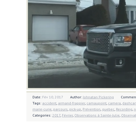
Date:
Fév 10, 2017
Author:
Johnatan Pickering
Commen
Tags:
accident
,
armand-frappier
,
camaupoint
,
camera
,
dashca
marie-curie
,
parcours
,
pick-up
,
Prévention
,
quebec
,
Recording
,
r
Categories:
2017
,
Février
,
Observations à Sainte-Julie
,
Observa