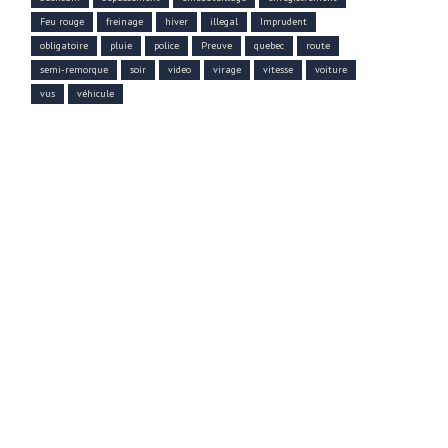
Feu rouge
freinage
hiver
illegal
Imprudent
obligatoire
pluie
police
Preuve
quebec
route
semi-remorque
soir
video
virage
vitesse
voiture
vus
véhicule