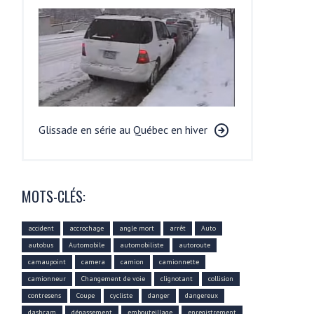
Glissade en série au Québec en hiver
MOTS-CLÉS:
accident
accrochage
angle mort
arrêt
Auto
autobus
Automobile
automobiliste
autoroute
camaupoint
camera
camion
camionnette
camionneur
Changement de voie
clignotant
collision
contresens
Coupe
cycliste
danger
dangereux
dashcam
dépassement
embouteillage
enregistrement