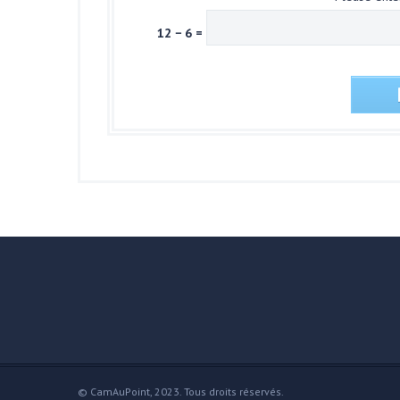
12 − 6 =
© CamAuPoint, 2023. Tous droits réservés.