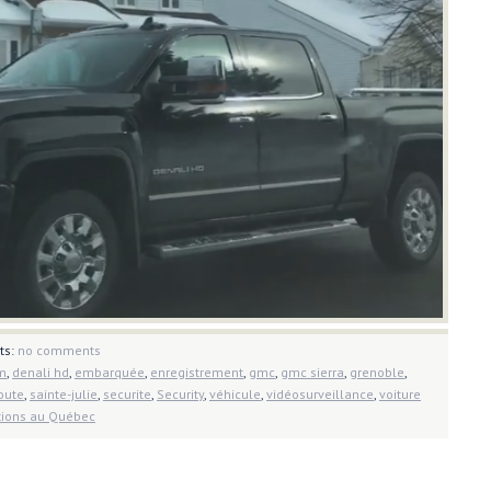
ts:
no comments
m
,
denali hd
,
embarquée
,
enregistrement
,
gmc
,
gmc sierra
,
grenoble
,
oute
,
sainte-julie
,
securite
,
Security
,
véhicule
,
vidéosurveillance
,
voiture
tions au Québec