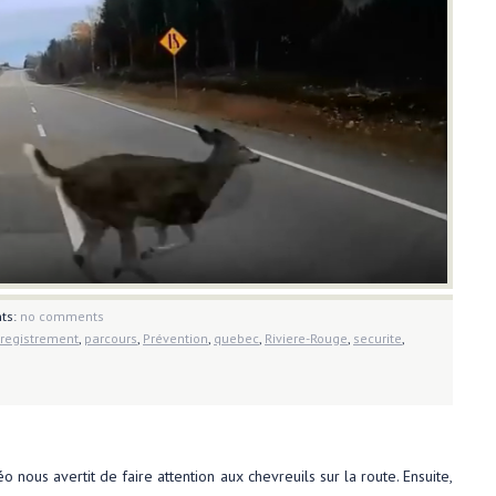
ts:
no comments
registrement
,
parcours
,
Prévention
,
quebec
,
Riviere-Rouge
,
securite
,
o nous avertit de faire attention aux chevreuils sur la route. Ensuite,