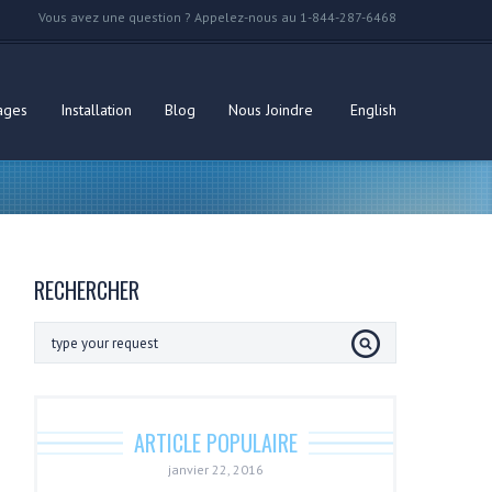
Vous avez une question ? Appelez-nous au 1-844-287-6468
ages
Installation
Blog
Nous Joindre
English
RECHERCHER
ARTICLE POPULAIRE
janvier 22, 2016