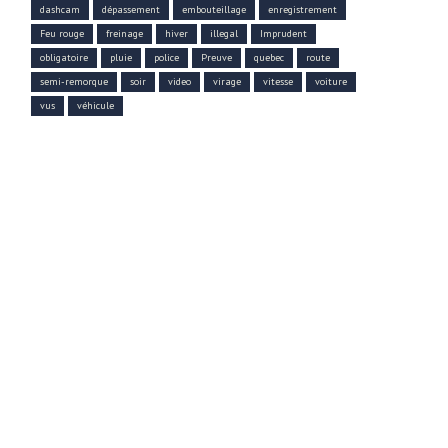
dashcam
dépassement
embouteillage
enregistrement
Feu rouge
freinage
hiver
illegal
Imprudent
obligatoire
pluie
police
Preuve
quebec
route
semi-remorque
soir
video
virage
vitesse
voiture
vus
véhicule