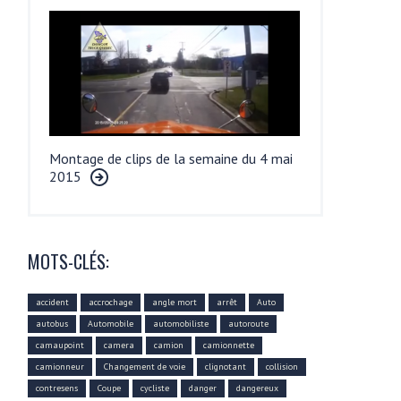
Montage de clips de la semaine du 4 mai
2015
MOTS-CLÉS:
accident
accrochage
angle mort
arrêt
Auto
autobus
Automobile
automobiliste
autoroute
camaupoint
camera
camion
camionnette
camionneur
Changement de voie
clignotant
collision
contresens
Coupe
cycliste
danger
dangereux