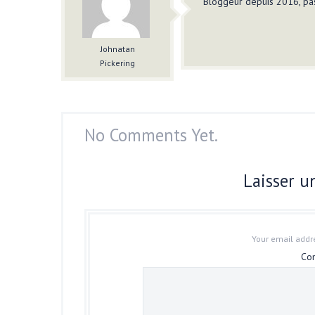
Bloggeur depuis 2016, pas
Johnatan
Pickering
No Comments Yet.
Laisser 
Your email addre
Co