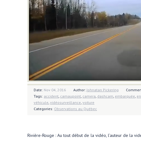
Date:
Nov 04, 2016
Author:
Johnatan Pickering
Commen
Tags:
accident
,
camaupoint
,
camera
,
dashcam
,
embarquée
,
en
véhicule
,
vidéosurveillance
,
voiture
Categories:
Observations au Québec
Rivière-Rouge : Au tout début de la vidéo, l’auteur de la vidé