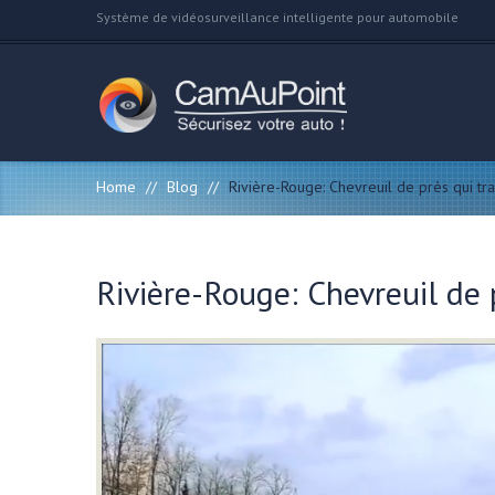
Système de vidéosurveillance intelligente pour automobile
Home
//
Blog
//
Rivière-Rouge: Chevreuil de près qui tra
Rivière-Rouge: Chevreuil de p