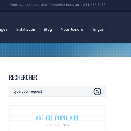
Vous avez une question ? Appelez-nous au 1-844-287-6468
ages
Installation
Blog
Nous Joindre
English
RECHERCHER
ARTICLE POPULAIRE
janvier 22, 2016