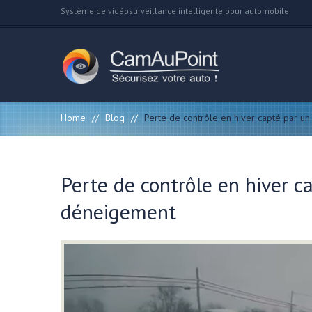
Système de vidéosurveillance intelligente pour automobile
Home
//
Blog
//
Perte de contrôle en hiver capté par u
Perte de contrôle en hiver c
déneigement