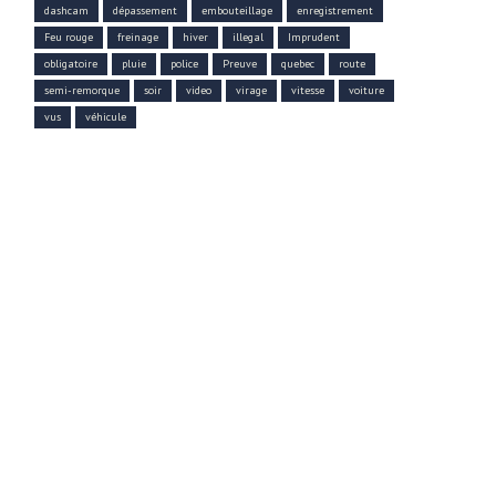
dashcam
dépassement
embouteillage
enregistrement
Feu rouge
freinage
hiver
illegal
Imprudent
obligatoire
pluie
police
Preuve
quebec
route
semi-remorque
soir
video
virage
vitesse
voiture
vus
véhicule