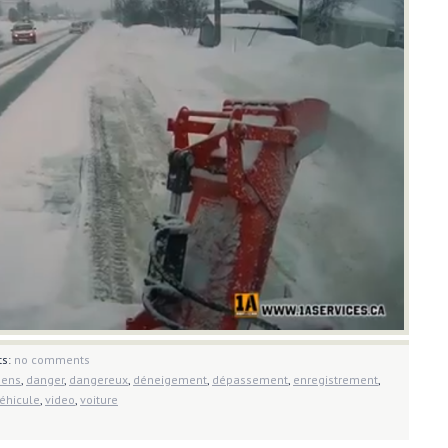
s:
no comments
sens
,
danger
,
dangereux
,
déneigement
,
dépassement
,
enregistrement
,
éhicule
,
video
,
voiture