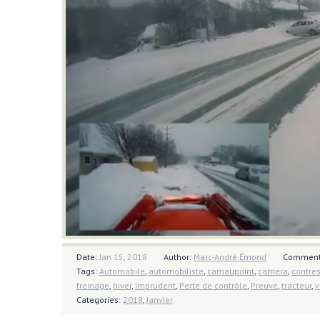
Date:
Jan 15, 2018
Author:
Marc-André Émond
Comment
Tags:
Automobile
,
automobiliste
,
camaupoint
,
camera
,
contre
freinage
,
hiver
,
Imprudent
,
Perte de contrôle
,
Preuve
,
tracteur
,
v
Categories:
2018
,
Janvier