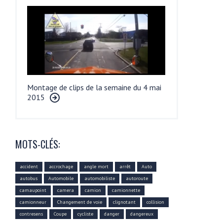
Montage de clips de la semaine du 4 mai
2015
MOTS-CLÉS:
accident
accrochage
angle mort
arrêt
Auto
autobus
Automobile
automobiliste
autoroute
camaupoint
camera
camion
camionnette
camionneur
Changement de voie
clignotant
collision
contresens
Coupe
cycliste
danger
dangereux