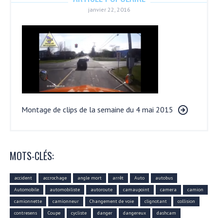
janvier 22, 2016
Montage de clips de la semaine du 4 mai 2015
MOTS-CLÉS:
accident
accrochage
angle mort
arrêt
Auto
autobus
Automobile
automobiliste
autoroute
camaupoint
camera
camion
camionnette
camionneur
Changement de voie
clignotant
collision
contresens
Coupe
cycliste
danger
dangereux
dashcam