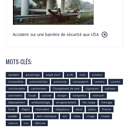
Accident sur une barrière de sécurité aux USA
MOTS-CLÉS:
accident
accrochage
angle mort
arrêt
Auto
autobus
Automobile
automobiliste
autoroute
camaupoint
camera
camion
camionnette
camionneur
Changement de voie
clignotant
collision
contresens
Coupe
cycliste
danger
dangereux
dashcam
dépassement
embouteillage
enregistrement
Feu rouge
freinage
hiver
illegal
Imprudent
obligatoire
pluie
police
Preuve
quebec
route
semi-remorque
soir
video
virage
vitesse
voiture
vus
véhicule