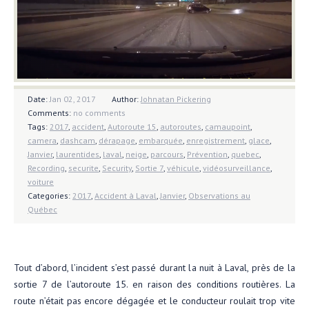
Date:
Jan 02, 2017
Author:
Johnatan Pickering
Comments:
no comments
Tags:
2017
,
accident
,
Autoroute 15
,
autoroutes
,
camaupoint
,
camera
,
dashcam
,
dérapage
,
embarquée
,
enregistrement
,
glace
,
Janvier
,
laurentides
,
laval
,
neige
,
parcours
,
Prévention
,
quebec
,
Recording
,
securite
,
Security
,
Sortie 7
,
véhicule
,
vidéosurveillance
,
voiture
Categories:
2017
,
Accident à Laval
,
Janvier
,
Observations au
Québec
Tout d’abord, l’incident s’est passé durant la nuit à Laval, près de la
sortie 7 de l’autoroute 15. en raison des conditions routières. La
route n’était pas encore dégagée et le conducteur roulait trop vite