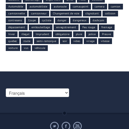
Automobile
automobiliste
autoroute
camaupoint
camera
camion
camionnette
camionneur
Changement de voie
clignotant
collision
contresens
Coupe
cycliste
danger
dangereux
dashcam
dépassement
embouteillage
enregistrement
Feu rouge
freinage
hiver
illegal
Imprudent
obligatoire
pluie
police
Preuve
quebec
route
semi-remorque
soir
video
virage
vitesse
voiture
vus
véhicule
Choisir
une
langue