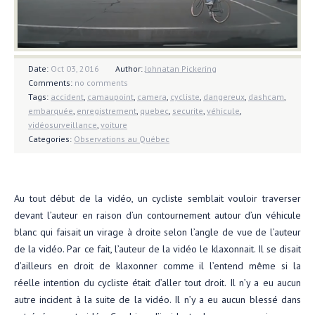
Date:
Oct 03, 2016
Author:
Johnatan Pickering
Comments:
no comments
Tags:
accident
,
camaupoint
,
camera
,
cycliste
,
dangereux
,
dashcam
,
embarquée
,
enregistrement
,
quebec
,
securite
,
véhicule
,
vidéosurveillance
,
voiture
Categories:
Observations au Québec
Au tout début de la vidéo, un cycliste semblait vouloir traverser
devant l’auteur en raison d’un contournement autour d’un véhicule
blanc qui faisait un virage à droite selon l’angle de vue de l’auteur
de la vidéo. Par ce fait, l’auteur de la vidéo le klaxonnait. Il se disait
d’ailleurs en droit de klaxonner comme il l’entend même si la
réelle intention du cycliste était d’aller tout droit. Il n’y a eu aucun
autre incident à la suite de la vidéo. Il n’y a eu aucun blessé dans