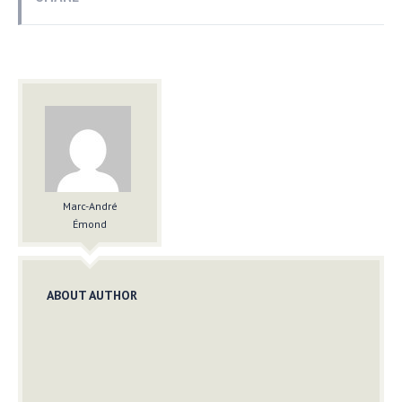
Marc-André
Émond
ABOUT AUTHOR