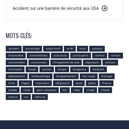
Accident sur une barrière de sécurité aux USA
MOTS-CLÉS:
accident
accrochage
angle mort
arrêt
Auto
autobus
Automobile
automobiliste
autoroute
camaupoint
camera
camion
camionnette
camionneur
Changement de voie
clignotant
collision
contresens
Coupe
cycliste
danger
dangereux
dashcam
dépassement
embouteillage
enregistrement
Feu rouge
freinage
hiver
illegal
Imprudent
obligatoire
pluie
police
Preuve
quebec
route
semi-remorque
soir
video
virage
vitesse
voiture
vus
véhicule