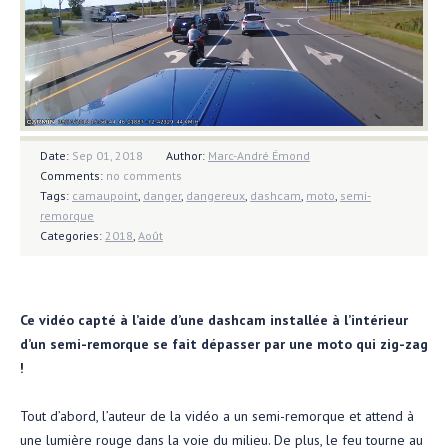
Date:
Sep 01, 2018
Author:
Marc-André Émond
Comments:
no comments
Tags:
camaupoint
,
danger
,
dangereux
,
dashcam
,
moto
,
semi-
remorque
Categories:
2018
,
Août
Ce vidéo capté à l’aide d’une dashcam installée à l’intérieur
d’un semi-remorque se fait dépasser par une moto qui zig-zag
!
Tout d’abord, l’auteur de la vidéo a un semi-remorque et attend à
une lumière rouge dans la voie du milieu. De plus, le feu tourne au