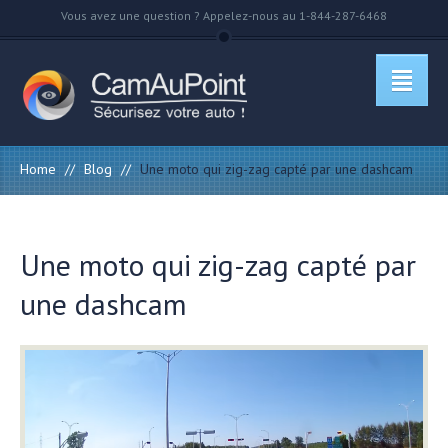
Vous avez une question ? Appelez-nous au 1-844-287-6468
Home
//
Blog
//
Une moto qui zig-zag capté par une dashcam
Une moto qui zig-zag capté par
une dashcam