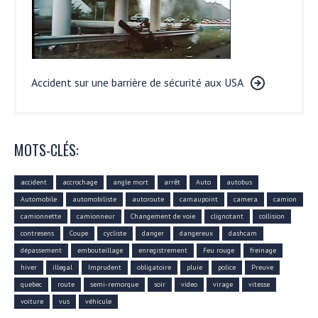
Accident sur une barrière de sécurité aux USA
MOTS-CLÉS:
accident
accrochage
angle mort
arrêt
Auto
autobus
Automobile
automobiliste
autoroute
camaupoint
camera
camion
camionnette
camionneur
Changement de voie
clignotant
collision
contresens
Coupe
cycliste
danger
dangereux
dashcam
dépassement
embouteillage
enregistrement
Feu rouge
freinage
hiver
illegal
Imprudent
obligatoire
pluie
police
Preuve
quebec
route
semi-remorque
soir
video
virage
vitesse
voiture
vus
véhicule