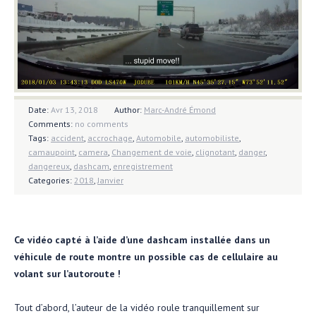
Date:
Avr 13, 2018
Author:
Marc-André Émond
Comments:
no comments
Tags:
accident
,
accrochage
,
Automobile
,
automobiliste
,
camaupoint
,
camera
,
Changement de voie
,
clignotant
,
danger
,
dangereux
,
dashcam
,
enregistrement
Categories:
2018
,
Janvier
Ce vidéo capté à l’aide d’une dashcam installée dans un
véhicule de route montre un possible cas de cellulaire au
volant sur l’autoroute !
Tout d’abord, l’auteur de la vidéo roule tranquillement sur