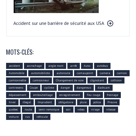
Accident sur une barrière de sécurité aux USA
MOTS-CLÉS:
accident
accrochage
angle mort
arrêt
Auto
autobus
Automobile
automobiliste
autoroute
camaupoint
camera
camion
camionnette
camionneur
Changement de voie
clignotant
collision
contresens
Coupe
cycliste
danger
dangereux
dashcam
dépassement
embouteillage
enregistrement
Feu rouge
freinage
hiver
illegal
Imprudent
obligatoire
pluie
police
Preuve
quebec
route
semi-remorque
soir
video
virage
vitesse
voiture
vus
véhicule