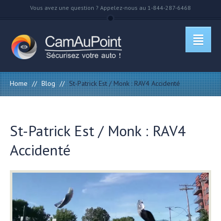
Vous avez une question ? Appelez-nous au 1-844-287-6468
Home
//
Blog
//
St-Patrick Est / Monk : RAV4 Accidenté
St-Patrick Est / Monk : RAV4
Accidenté