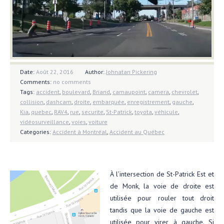
Date:
Août 22, 2016
Author:
Johnatan Pickering
Comments:
no comments
Tags:
accident
,
boulevard
,
Briand
,
camaupoint
,
camera
,
chevrolet
,
collision
,
dashcam
,
droite
,
embarquée
,
enregistrement
,
gauche
,
Kia
,
quebec
,
RAV4
,
rue
,
securite
,
St-Patrick
,
toyota
,
véhicule
,
vidéosurveillance
,
voies
,
voiture
Categories:
Accident à Montréal
,
Accident au Québec
À l’intersection de St-Patrick Est et
de Monk, la voie de droite est
utilisée pour rouler tout droit
tandis que la voie de gauche est
utilisée pour virer à gauche. Si