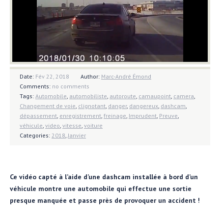
Date:
Fév 22, 2018
Author:
Marc-André Émond
Comments:
no comments
Tags:
Automobile
,
automobiliste
,
autoroute
,
camaupoint
,
camera
,
Changement de voie
,
clignotant
,
danger
,
dangereux
,
dashcam
,
dépassement
,
enregistrement
,
freinage
,
Imprudent
,
Preuve
,
véhicule
,
video
,
vitesse
,
voiture
Categories:
2018
,
Janvier
Ce vidéo capté à l’aide d’une dashcam installée à bord d’un
véhicule montre une automobile qui effectue une sortie
presque manquée et passe près de provoquer un accident !