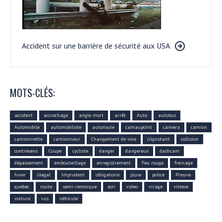
Accident sur une barrière de sécurité aux USA
MOTS-CLÉS:
accident
accrochage
angle mort
arrêt
Auto
autobus
Automobile
automobiliste
autoroute
camaupoint
camera
camion
camionnette
camionneur
Changement de voie
clignotant
collision
contresens
Coupe
cycliste
danger
dangereux
dashcam
dépassement
embouteillage
enregistrement
Feu rouge
freinage
hiver
illegal
Imprudent
obligatoire
pluie
police
Preuve
quebec
route
semi-remorque
soir
video
virage
vitesse
voiture
vus
véhicule