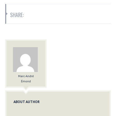
SHARE:
Marc-André
Émond
ABOUT AUTHOR