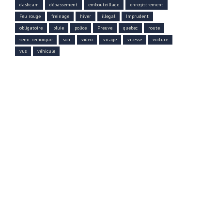
dashcam
dépassement
embouteillage
enregistrement
Feu rouge
freinage
hiver
illegal
Imprudent
obligatoire
pluie
police
Preuve
quebec
route
semi-remorque
soir
video
virage
vitesse
voiture
vus
véhicule