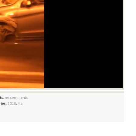
ts:
no comments
ries:
2018
,
Mai