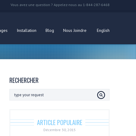
Vous avez une question ? Appelez-nous au 1-844-287-6468
ages
Installation
Blog
Nous Joindre
English
RECHERCHER
ARTICLE POPULAIRE
Décembre 30, 2015