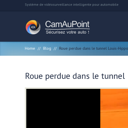
Système de vidéosurveillance intelligente pour automobile
Home
//
Blog
//
Roue perdue dans le tunnel Louis-Hippo
Roue perdue dans le tunnel 