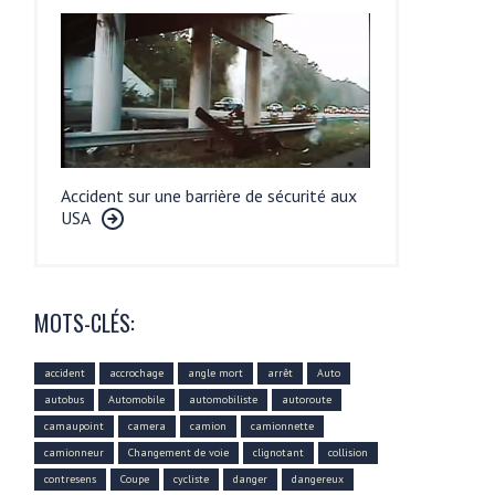
Accident sur une barrière de sécurité aux
USA
MOTS-CLÉS:
accident
accrochage
angle mort
arrêt
Auto
autobus
Automobile
automobiliste
autoroute
camaupoint
camera
camion
camionnette
camionneur
Changement de voie
clignotant
collision
contresens
Coupe
cycliste
danger
dangereux