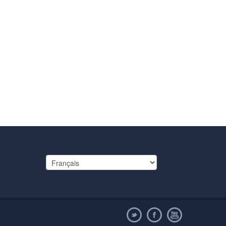
Choisir
une
langue