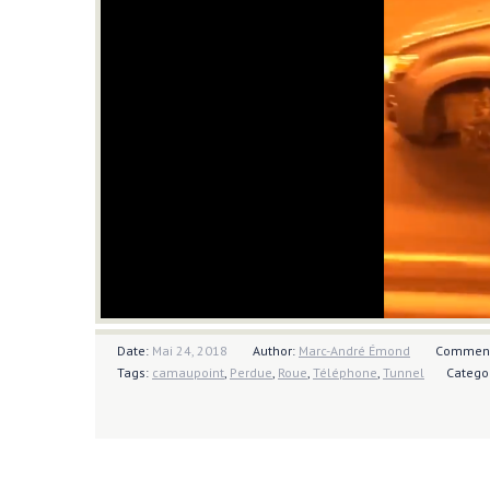
Date:
Mai 24, 2018
Author:
Marc-André Émond
Commen
Tags:
camaupoint
,
Perdue
,
Roue
,
Téléphone
,
Tunnel
Catego