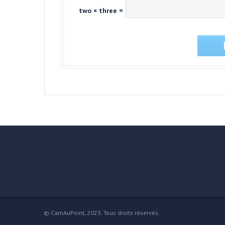
two × three =
© CamAuPoint, 2023. Tous droits réservés.