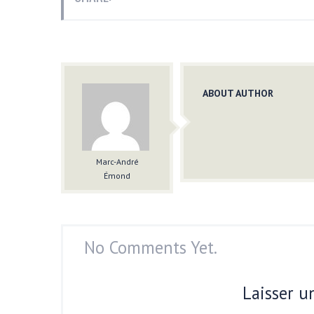
ABOUT AUTHOR
Marc-André
Émond
No Comments Yet.
Laisser 