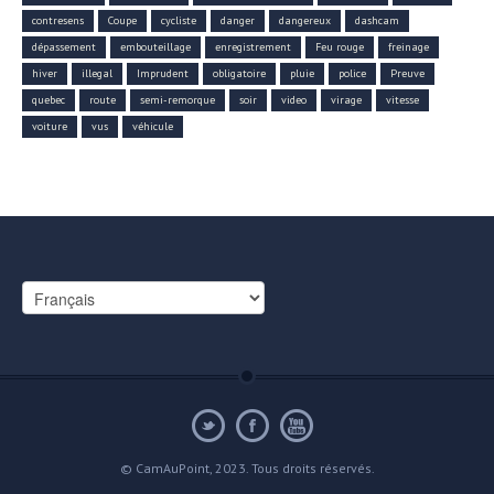
contresens
Coupe
cycliste
danger
dangereux
dashcam
dépassement
embouteillage
enregistrement
Feu rouge
freinage
hiver
illegal
Imprudent
obligatoire
pluie
police
Preuve
quebec
route
semi-remorque
soir
video
virage
vitesse
voiture
vus
véhicule
Choisir
une
langue
© CamAuPoint, 2023. Tous droits réservés.