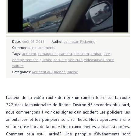
Date:
Août 05, 2016
Author:
Johnatan Pickering
Comments:
no comments
Tags:
accident
,
camaupoint
,
camera
,
dashcam
,
embarquée
,
enregistrement
,
quebec
,
securite
,
véhicule
,
vidéosurveillance
,
voiture
Categories:
Accident au Québec
,
Racine
L’auteur de la vidéo roule derrière un camion lourd sur la route
222 dans la municipalité de Racine. Environ 45 secondes plus tard,
nous commençons à voir des signes d’un accident. Les policiers, les
ambulances et les pompiers sont sur lieux. Nous apercevons une
voiture grise hors de la route Deux camionnettes sont aussi garées.
Comment cela est-il arrivé? Une panoplie d’événements sont