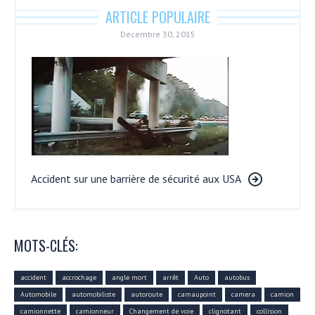
ARTICLE POPULAIRE
Décembre 30, 2015
Accident sur une barrière de sécurité aux USA
MOTS-CLÉS:
accident
accrochage
angle mort
arrêt
Auto
autobus
Automobile
automobiliste
autoroute
camaupoint
camera
camion
camionnette
camionneur
Changement de voie
clignotant
collision