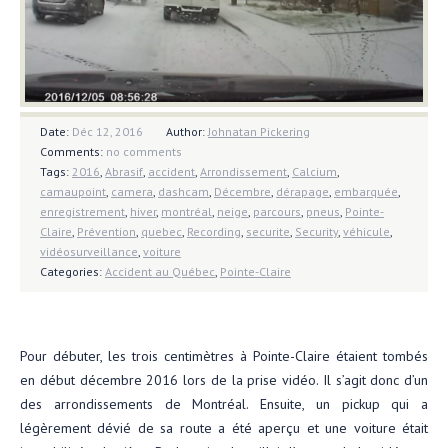
Date:
Déc 12, 2016
Author:
Johnatan Pickering
Comments:
no comments
Tags:
2016
,
Abrasif
,
accident
,
Arrondissement
,
Calcium
,
camaupoint
,
camera
,
dashcam
,
Décembre
,
dérapage
,
embarquée
,
enregistrement
,
hiver
,
montréal
,
neige
,
parcours
,
pneus
,
Pointe-
Claire
,
Prévention
,
quebec
,
Recording
,
securite
,
Security
,
véhicule
,
vidéosurveillance
,
voiture
Categories:
Accident au Québec
,
Pointe-Claire
Pour débuter, les trois centimètres à Pointe-Claire étaient tombés
en début décembre 2016 lors de la prise vidéo. Il s’agit donc d’un
des arrondissements de Montréal. Ensuite, un pickup qui a
légèrement dévié de sa route a été aperçu et une voiture était