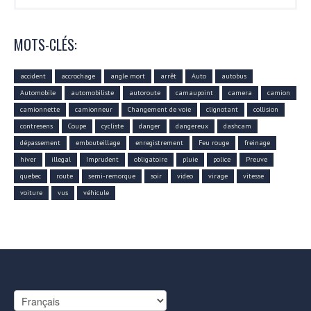
MOTS-CLÉS:
accident
accrochage
angle mort
arrêt
Auto
autobus
Automobile
automobiliste
autoroute
camaupoint
camera
camion
camionnette
camionneur
Changement de voie
clignotant
collision
contresens
Coupe
cycliste
danger
dangereux
dashcam
dépassement
embouteillage
enregistrement
Feu rouge
freinage
hiver
illegal
Imprudent
obligatoire
pluie
police
Preuve
quebec
route
semi-remorque
soir
video
virage
vitesse
voiture
vus
véhicule
Choisir
une