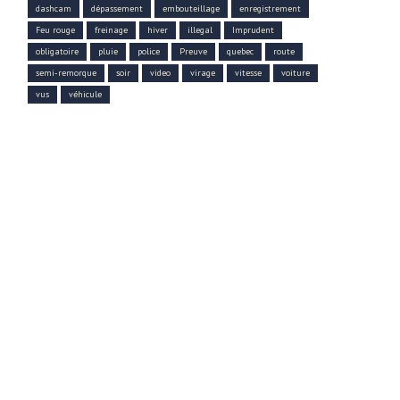
dashcam
dépassement
embouteillage
enregistrement
Feu rouge
freinage
hiver
illegal
Imprudent
obligatoire
pluie
police
Preuve
quebec
route
semi-remorque
soir
video
virage
vitesse
voiture
vus
véhicule