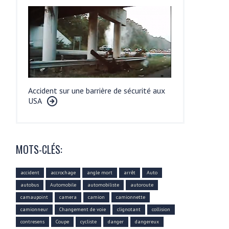
Accident sur une barrière de sécurité aux
USA
MOTS-CLÉS:
accident
accrochage
angle mort
arrêt
Auto
autobus
Automobile
automobiliste
autoroute
camaupoint
camera
camion
camionnette
camionneur
Changement de voie
clignotant
collision
contresens
Coupe
cycliste
danger
dangereux