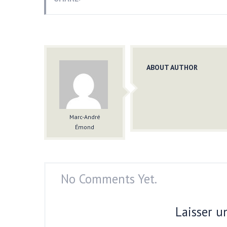
ABOUT AUTHOR
Marc-André
Émond
No Comments Yet.
Laisser 