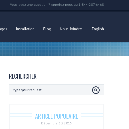
Vous avez une question ? Appelez-nous au 1-844-287-6468
ages
Installation
Blog
Nous Joindre
English
RECHERCHER
ARTICLE POPULAIRE
Décembre 30, 2015