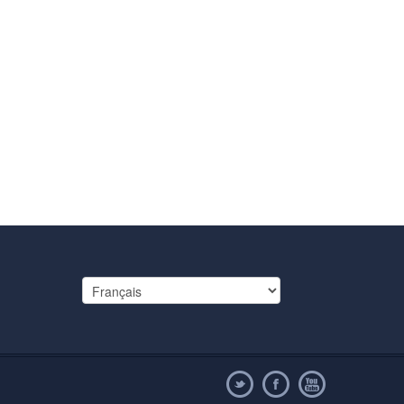
Choisir
une
langue