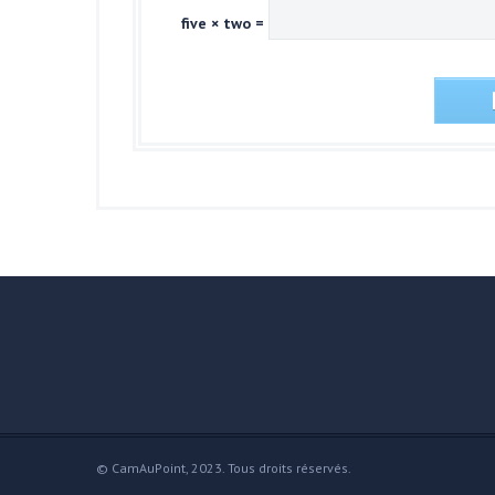
five × two =
© CamAuPoint, 2023. Tous droits réservés.