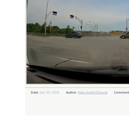
Date:
Juil 03, 2018
Author:
Marc-André Émond
Comment