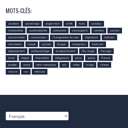
MOTS-CLÉS:
accident
accrochage
angle mort
arrêt
Auto
autobus
Automobile
automobiliste
autoroute
camaupoint
camera
camion
camionnette
camionneur
Changement de voie
clignotant
collision
contresens
Coupe
cycliste
danger
dangereux
dashcam
dépassement
embouteillage
enregistrement
Feu rouge
freinage
hiver
illegal
Imprudent
obligatoire
pluie
police
Preuve
quebec
route
semi-remorque
soir
video
virage
vitesse
voiture
vus
véhicule
Choisir
une
langue