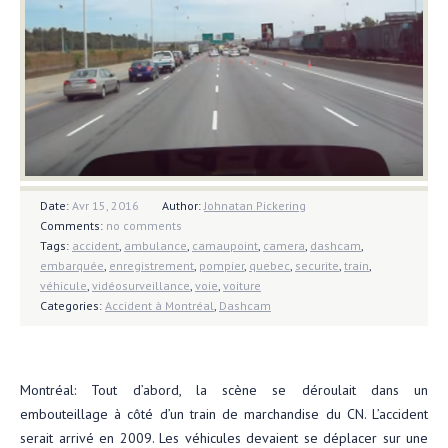
Date:
Avr 15, 2016
Author:
Johnatan Pickering
Comments:
no comments
Tags:
accident
,
ambulance
,
camaupoint
,
camera
,
dashcam
,
embarquée
,
enregistrement
,
pompier
,
quebec
,
securite
,
train
,
véhicule
,
vidéosurveillance
,
voie
,
voiture
Categories:
Accident à Montréal
,
Dashcam
Montréal: Tout d’abord, la scène se déroulait dans un
embouteillage à côté d’un train de marchandise du CN. L’accident
serait arrivé en 2009. Les véhicules devaient se déplacer sur une