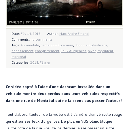
Date:
Fév 14, 2018
Author:
Marc-André Émond
Comments:
no comments
Tags:
Automobile
,
camaupoint
,
camera
,
clignotant
,
dashcam
,
dépassement
,
enregistrement
,
Feux d'urgences
,
hiver
,
Imprudent
,
montréal
Categories:
2018
,
Février
Ce vidéo capté à l’aide d’une dashcam installée dans un
véhicule montre deux perdus dans leurs véhicules respectifs
dans une rue de Montréal qui ne laissent pas passer l’auteur !
Tout d’abord, l’auteur de la vidéo est à l’arrière d’un véhicule rouge
qui est sur ses feux d’urgences. De plus, un VUS blanc bloque
l’autre côté de la rue. Ensuite, ce dernier laisse passer un autre