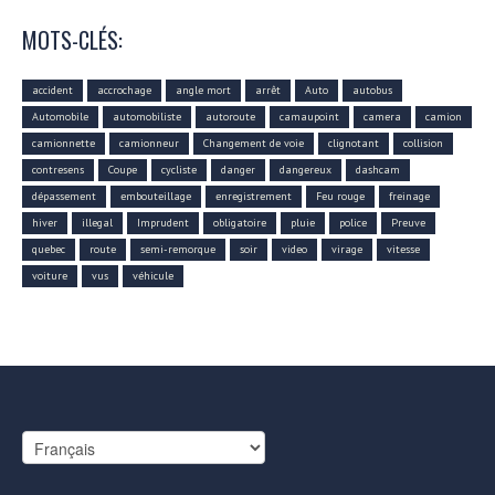
MOTS-CLÉS:
accident
accrochage
angle mort
arrêt
Auto
autobus
Automobile
automobiliste
autoroute
camaupoint
camera
camion
camionnette
camionneur
Changement de voie
clignotant
collision
contresens
Coupe
cycliste
danger
dangereux
dashcam
dépassement
embouteillage
enregistrement
Feu rouge
freinage
hiver
illegal
Imprudent
obligatoire
pluie
police
Preuve
quebec
route
semi-remorque
soir
video
virage
vitesse
voiture
vus
véhicule
Choisir
une
langue