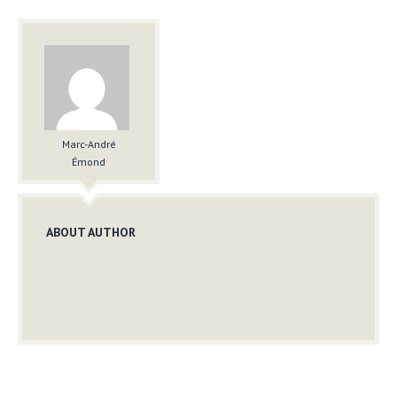
Marc-André
Émond
ABOUT AUTHOR