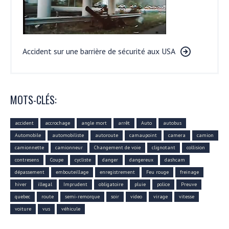
Accident sur une barrière de sécurité aux USA
MOTS-CLÉS:
accident
accrochage
angle mort
arrêt
Auto
autobus
Automobile
automobiliste
autoroute
camaupoint
camera
camion
camionnette
camionneur
Changement de voie
clignotant
collision
contresens
Coupe
cycliste
danger
dangereux
dashcam
dépassement
embouteillage
enregistrement
Feu rouge
freinage
hiver
illegal
Imprudent
obligatoire
pluie
police
Preuve
quebec
route
semi-remorque
soir
video
virage
vitesse
voiture
vus
véhicule