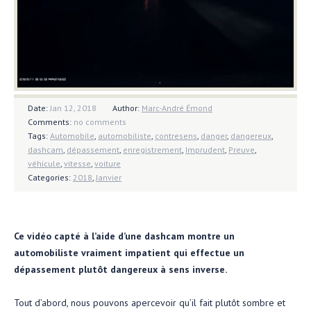
Date:
Jan 12, 2018
Author:
Marc-André Émond
Comments:
no comments
Tags:
Automobile
,
automobiliste
,
contresens
,
danger
,
dangereux
,
dashcam
,
dépassement
,
enregistrement
,
Imprudent
,
Preuve
,
véhicule
,
vitesse
,
voiture
Categories:
2018
,
Janvier
Ce vidéo capté à l’aide d’une dashcam montre un
automobiliste vraiment impatient qui effectue un
dépassement plutôt dangereux à sens inverse.
Tout d’abord, nous pouvons apercevoir qu’il fait plutôt sombre et