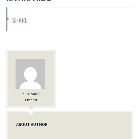
SHARE:
Marc-André
Émond
ABOUT AUTHOR