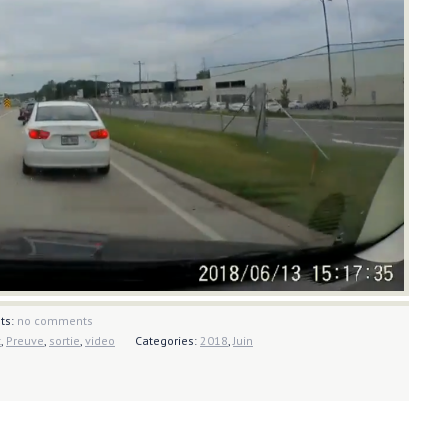
ts:
no comments
t
,
Preuve
,
sortie
,
video
Categories:
2018
,
Juin