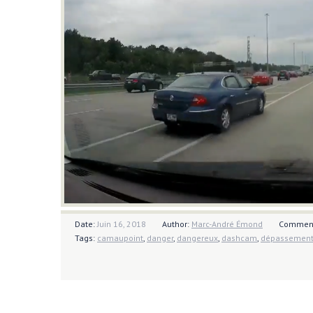
Date:
Juin 16, 2018
Author:
Marc-André Émond
Commen
Tags:
camaupoint
,
danger
,
dangereux
,
dashcam
,
dépassemen