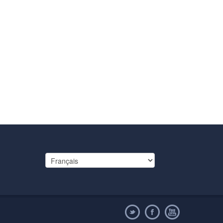
Choisir
une
langue