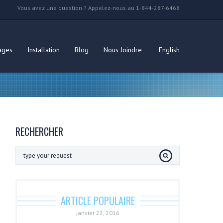
Vous avez une question ? Appelez-nous au 1-844-287-6468
ages
Installation
Blog
Nous Joindre
English
RECHERCHER
ARTICLE POPULAIRE
janvier 22, 2016