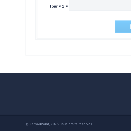
four × 1 =
© CamAuPoint, 2023. Tous droits réservés.