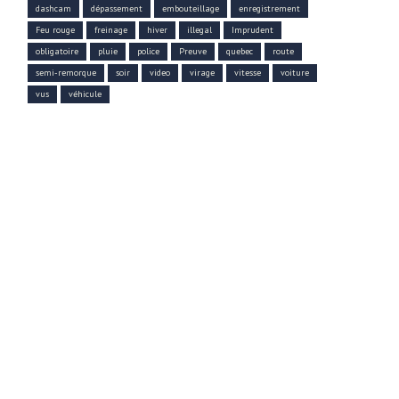
dashcam
dépassement
embouteillage
enregistrement
Feu rouge
freinage
hiver
illegal
Imprudent
obligatoire
pluie
police
Preuve
quebec
route
semi-remorque
soir
video
virage
vitesse
voiture
vus
véhicule