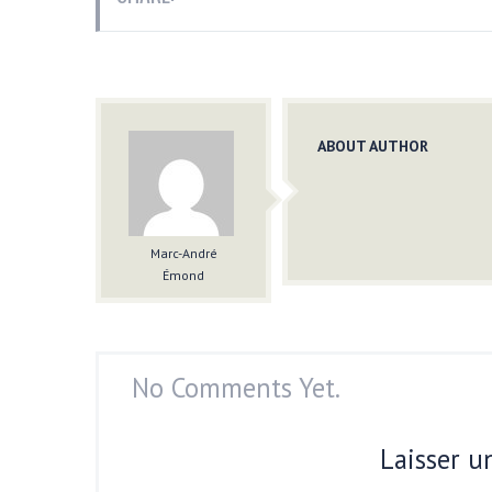
ABOUT AUTHOR
Marc-André
Émond
No Comments Yet.
Laisser 