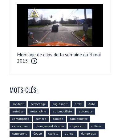
Montage de clips de la semaine du 4 mai
2015
MOTS-CLÉS:
accident
accrochage
angle mort
arrêt
Auto
autobus
Automobile
automobiliste
autoroute
camaupoint
camera
camion
camionnette
camionneur
Changement de voie
clignotant
collision
contresens
Coupe
cycliste
danger
dangereux