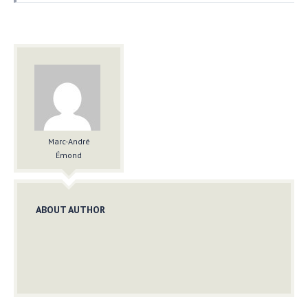
Marc-André
Émond
ABOUT AUTHOR