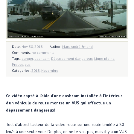
Date:
Nov 30, 2018
Author:
Marc-André Émond
Comments:
no comments
Tags:
danger
,
dashcam
,
Dépassement dangereux
,
Ligne pleine
,
Preuve
,
vus
Categories:
2018
,
Novembre
Ce vidéo capté à l’aide d’une dashcam installée à l’intérieur
d’un véhicule de route montre un VUS qui effectue un
dépassement dangereux!
Tout d’abord, l’auteur de la vidéo roule sur une route limitée à 80
km/h à une seule voie. De plus, on ne le voit pas, mais il y a un VUS