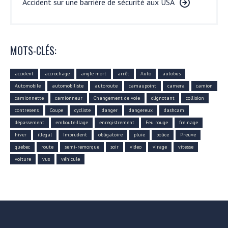
Accident sur une barrière de sécurité aux USA
MOTS-CLÉS:
accident
accrochage
angle mort
arrêt
Auto
autobus
Automobile
automobiliste
autoroute
camaupoint
camera
camion
camionnette
camionneur
Changement de voie
clignotant
collision
contresens
Coupe
cycliste
danger
dangereux
dashcam
dépassement
embouteillage
enregistrement
Feu rouge
freinage
hiver
illegal
Imprudent
obligatoire
pluie
police
Preuve
quebec
route
semi-remorque
soir
video
virage
vitesse
voiture
vus
véhicule