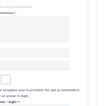
ss will not be published.
mmentaire
*
le navigateur pour la prochaine fois que je commenterai.
 an answer in digits:
een − eight =