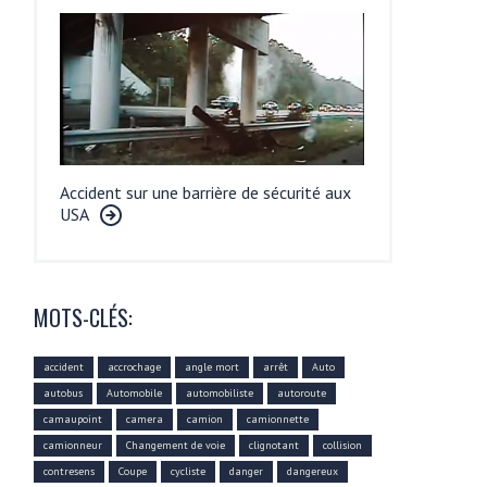
Accident sur une barrière de sécurité aux
USA
MOTS-CLÉS:
accident
accrochage
angle mort
arrêt
Auto
autobus
Automobile
automobiliste
autoroute
camaupoint
camera
camion
camionnette
camionneur
Changement de voie
clignotant
collision
contresens
Coupe
cycliste
danger
dangereux