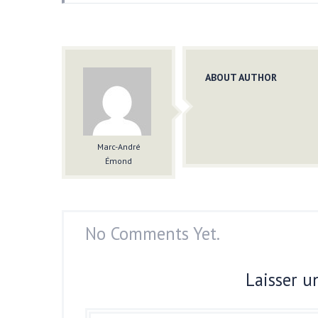
ABOUT AUTHOR
Marc-André
Émond
No Comments Yet.
Laisser 