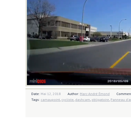
Date:
Mai 12, 2018
Author:
Marc-André Émond
Commen
Tags:
camaupoint
,
cycliste
,
dashcam
,
obligatoire
,
Panneau d'ar