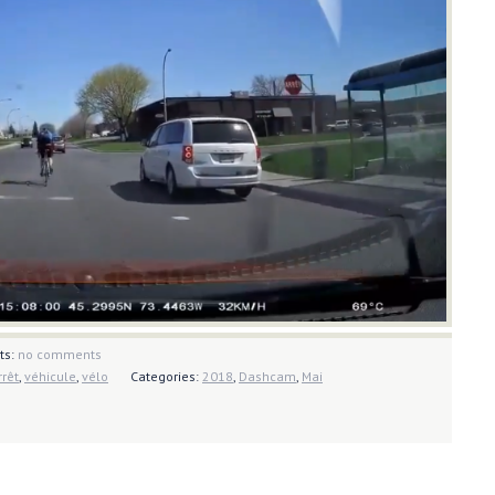
ts:
no comments
rêt
,
véhicule
,
vélo
Categories:
2018
,
Dashcam
,
Mai