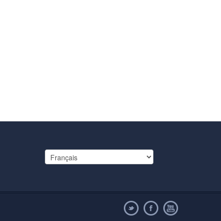
Choisir
une
langue