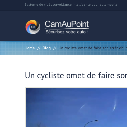
Système de vidéosurveillance intelligente pour automobile
Home
//
Blog
//
Un cycliste omet de faire son arrêt obli
Un cycliste omet de faire son