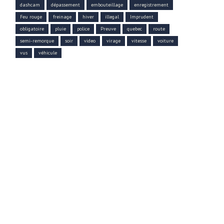
dashcam
dépassement
embouteillage
enregistrement
Feu rouge
freinage
hiver
illegal
Imprudent
obligatoire
pluie
police
Preuve
quebec
route
semi-remorque
soir
video
virage
vitesse
voiture
vus
véhicule