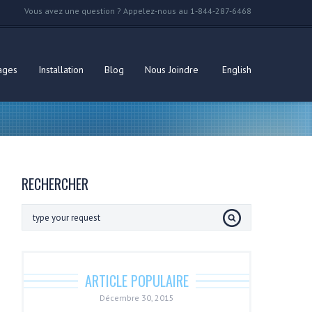
Vous avez une question ? Appelez-nous au 1-844-287-6468
ages
Installation
Blog
Nous Joindre
English
RECHERCHER
ARTICLE POPULAIRE
Décembre 30, 2015