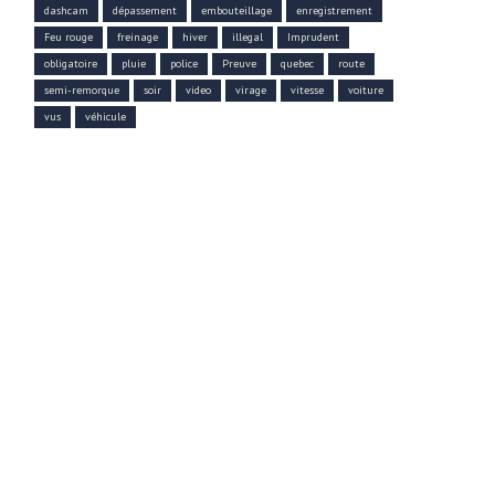
dashcam
dépassement
embouteillage
enregistrement
Feu rouge
freinage
hiver
illegal
Imprudent
obligatoire
pluie
police
Preuve
quebec
route
semi-remorque
soir
video
virage
vitesse
voiture
vus
véhicule