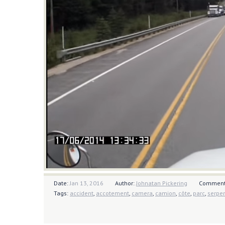
Date:
Jan 13, 2016
Author:
Johnatan Pickering
Comment
Tags:
accident
,
accotement
,
camera
,
camion
,
côte
,
parc
,
serpe