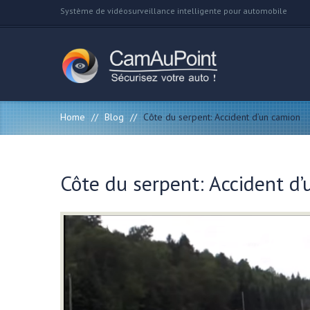
Système de vidéosurveillance intelligente pour automobile
Home
//
Blog
//
Côte du serpent: Accident d’un camion
Côte du serpent: Accident d