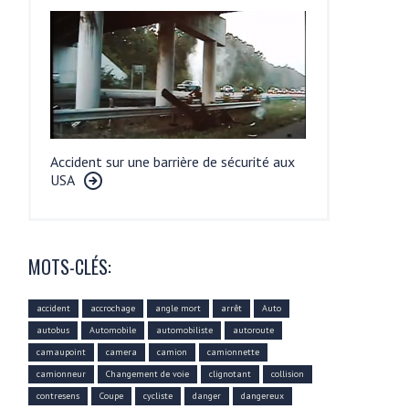
Accident sur une barrière de sécurité aux
USA
MOTS-CLÉS:
accident
accrochage
angle mort
arrêt
Auto
autobus
Automobile
automobiliste
autoroute
camaupoint
camera
camion
camionnette
camionneur
Changement de voie
clignotant
collision
contresens
Coupe
cycliste
danger
dangereux