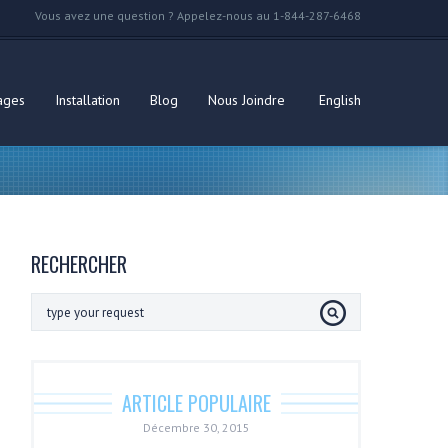
Vous avez une question ? Appelez-nous au 1-844-287-6468
ages
Installation
Blog
Nous Joindre
English
RECHERCHER
ARTICLE POPULAIRE
Décembre 30, 2015