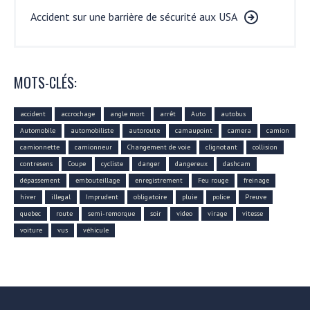
Accident sur une barrière de sécurité aux USA
MOTS-CLÉS:
accident
accrochage
angle mort
arrêt
Auto
autobus
Automobile
automobiliste
autoroute
camaupoint
camera
camion
camionnette
camionneur
Changement de voie
clignotant
collision
contresens
Coupe
cycliste
danger
dangereux
dashcam
dépassement
embouteillage
enregistrement
Feu rouge
freinage
hiver
illegal
Imprudent
obligatoire
pluie
police
Preuve
quebec
route
semi-remorque
soir
video
virage
vitesse
voiture
vus
véhicule