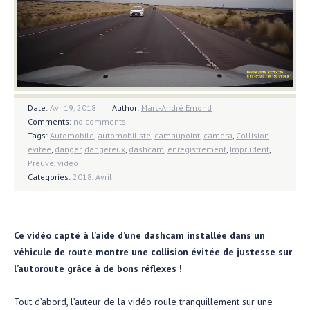
Date:
Avr 19, 2018
Author:
Marc-André Émond
Comments:
no comments
Tags:
Automobile
,
automobiliste
,
camaupoint
,
camera
,
Collision
évitée
,
danger
,
dangereux
,
dashcam
,
enregistrement
,
Imprudent
,
Preuve
,
video
Categories:
2018
,
Avril
Ce vidéo capté à l’aide d’une dashcam installée dans un
véhicule de route montre une collision évitée de justesse sur
l’autoroute grâce à de bons réflexes !
Tout d’abord, l’auteur de la vidéo roule tranquillement sur une