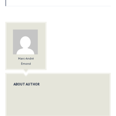
Marc-André
Émond
ABOUT AUTHOR