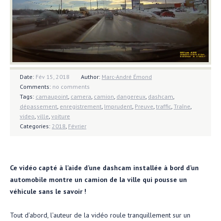
Date:
Fév 15, 2018
Author:
Marc-André Émond
Comments:
no comments
Tags:
camaupoint
,
camera
,
camion
,
dangereux
,
dashcam
,
dépassement
,
enregistrement
,
Imprudent
,
Preuve
,
traffic
,
Traîne
,
video
,
ville
,
voiture
Categories:
2018
,
Février
Ce vidéo capté à l’aide d’une dashcam installée à bord d’un
automobile montre un camion de la ville qui pousse un
véhicule sans le savoir !
Tout d’abord, l’auteur de la vidéo roule tranquillement sur un