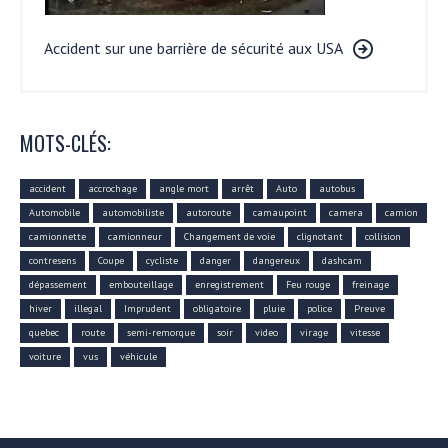
Accident sur une barrière de sécurité aux USA
MOTS-CLÉS:
accident
accrochage
angle mort
arrêt
Auto
autobus
Automobile
automobiliste
autoroute
camaupoint
camera
camion
camionnette
camionneur
Changement de voie
clignotant
collision
contresens
Coupe
cycliste
danger
dangereux
dashcam
dépassement
embouteillage
enregistrement
Feu rouge
freinage
hiver
illegal
Imprudent
obligatoire
pluie
police
Preuve
quebec
route
semi-remorque
soir
video
virage
vitesse
voiture
vus
véhicule