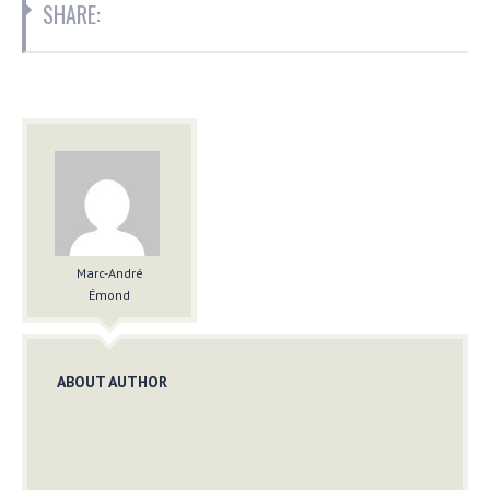
SHARE:
Marc-André
Émond
ABOUT AUTHOR