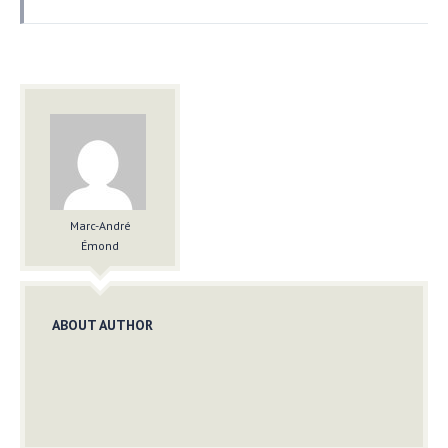
Marc-André
Émond
ABOUT AUTHOR