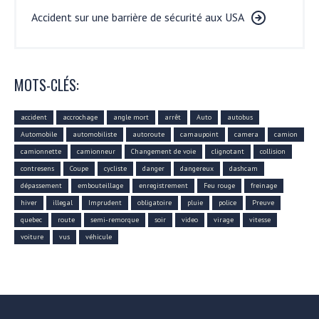
Accident sur une barrière de sécurité aux USA
MOTS-CLÉS:
accident
accrochage
angle mort
arrêt
Auto
autobus
Automobile
automobiliste
autoroute
camaupoint
camera
camion
camionnette
camionneur
Changement de voie
clignotant
collision
contresens
Coupe
cycliste
danger
dangereux
dashcam
dépassement
embouteillage
enregistrement
Feu rouge
freinage
hiver
illegal
Imprudent
obligatoire
pluie
police
Preuve
quebec
route
semi-remorque
soir
video
virage
vitesse
voiture
vus
véhicule