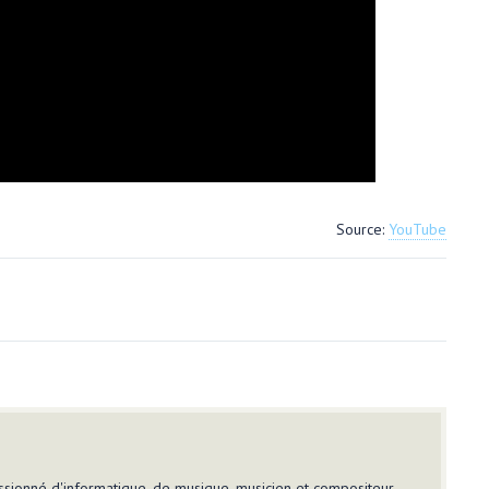
Source:
YouTube
sionné d'informatique, de musique, musicien et compositeur.