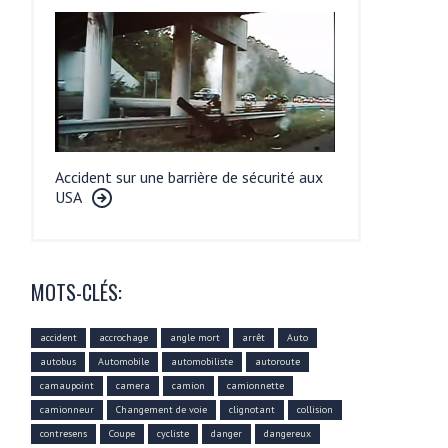
Accident sur une barrière de sécurité aux
USA
MOTS-CLÉS:
accident
accrochage
angle mort
arrêt
Auto
autobus
Automobile
automobiliste
autoroute
camaupoint
camera
camion
camionnette
camionneur
Changement de voie
clignotant
collision
contresens
Coupe
cycliste
danger
dangereux