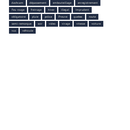
dashcam
dépassement
embouteillage
enregistrement
Feu rouge
freinage
hiver
illegal
Imprudent
obligatoire
pluie
police
Preuve
quebec
route
semi-remorque
soir
video
virage
vitesse
voiture
vus
véhicule