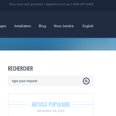
Vous avez une question ? Appelez-nous au 1-844-287-6468
ages
Installation
Blog
Nous Joindre
English
RECHERCHER
ARTICLE POPULAIRE
Décembre 30, 2015