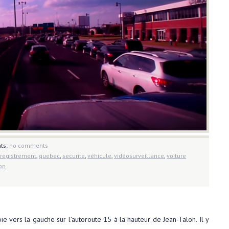
ts:
no comments
registrement
,
quebec
,
securite
,
véhicule
,
vidéosurveillance
,
voiture
on
ie vers la gauche sur l’autoroute 15 à la hauteur de Jean-Talon. Il y