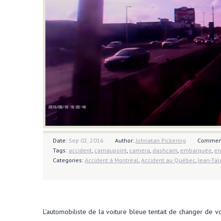
Date:
Sep 02, 2016
Author:
Johnatan Pickering
Commen
Tags:
accident
,
camaupoint
,
camera
,
dashcam
,
embarquée
,
en
Categories:
Accident à Montréal
,
Accident au Québec
,
Jean-Tal
L’automobiliste de la voiture bleue tentait de changer de vo