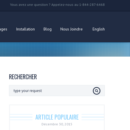
Vous avez une question ? Appelez-nous au 1-844-287-6468
ages
Installation
Blog
Nous Joindre
English
RECHERCHER
ARTICLE POPULAIRE
Décembre 30, 2015