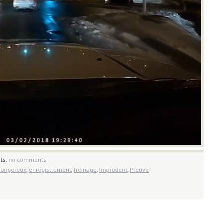
ts:
no comments
dangereux
,
enregistrement
,
freinage
,
Imprudent
,
Preuve