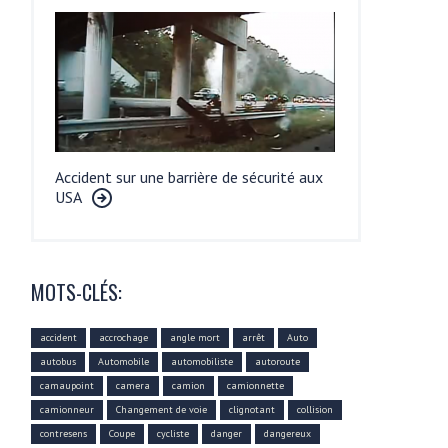
Accident sur une barrière de sécurité aux
USA
MOTS-CLÉS:
accident
accrochage
angle mort
arrêt
Auto
autobus
Automobile
automobiliste
autoroute
camaupoint
camera
camion
camionnette
camionneur
Changement de voie
clignotant
collision
contresens
Coupe
cycliste
danger
dangereux