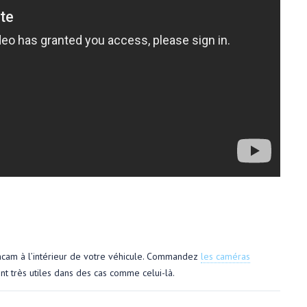
shcam à l’intérieur de votre véhicule. Commandez
les caméras
nt très utiles dans des cas comme celui-là.