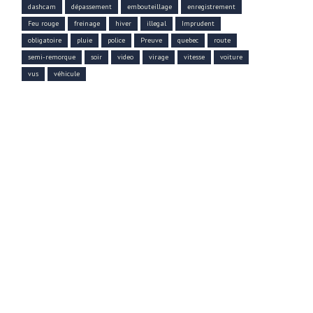
dashcam
dépassement
embouteillage
enregistrement
Feu rouge
freinage
hiver
illegal
Imprudent
obligatoire
pluie
police
Preuve
quebec
route
semi-remorque
soir
video
virage
vitesse
voiture
vus
véhicule