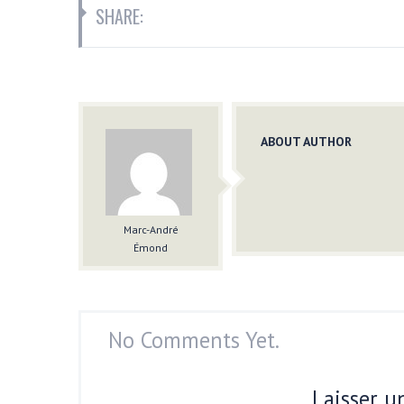
SHARE:
ABOUT AUTHOR
Marc-André
Émond
No Comments Yet.
Laisser 