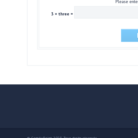
Please enter
3 × three =
© CamAuPoint, 2023. Tous droits réservés.