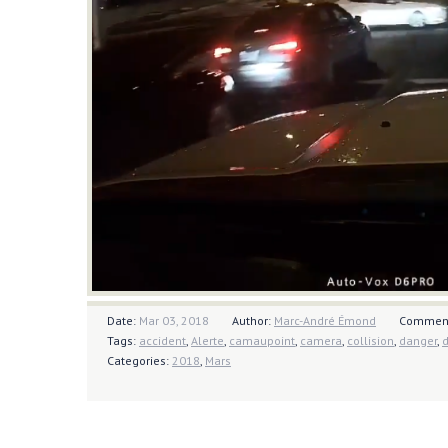
Date:
Mar 03, 2018
Author:
Marc-André Émond
Commen
Tags:
accident
,
Alerte
,
camaupoint
,
camera
,
collision
,
danger
,
Categories:
2018
,
Mars