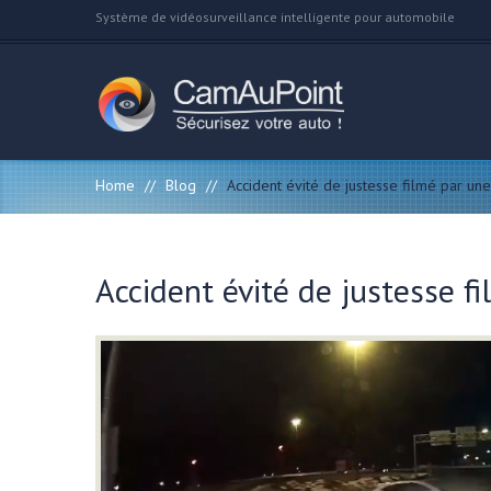
Système de vidéosurveillance intelligente pour automobile
Home
//
Blog
//
Accident évité de justesse filmé par u
Accident évité de justesse 