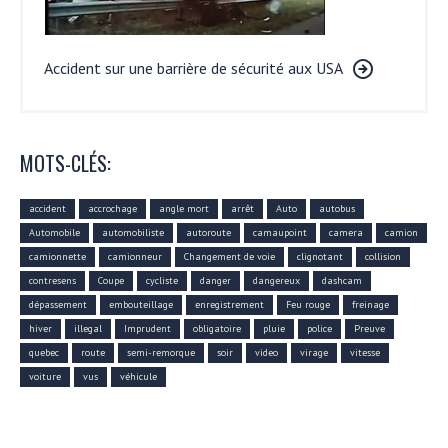
Accident sur une barrière de sécurité aux USA
MOTS-CLÉS:
accident
accrochage
angle mort
arrêt
Auto
autobus
Automobile
automobiliste
autoroute
camaupoint
camera
camion
camionnette
camionneur
Changement de voie
clignotant
collision
contresens
Coupe
cycliste
danger
dangereux
dashcam
dépassement
embouteillage
enregistrement
Feu rouge
freinage
hiver
illegal
Imprudent
obligatoire
pluie
police
Preuve
quebec
route
semi-remorque
soir
video
virage
vitesse
voiture
vus
véhicule