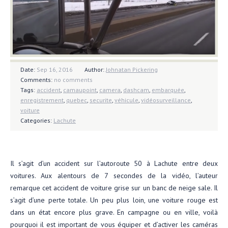
Date:
Sep 16, 2016
Author:
Johnatan Pickering
Comments:
no comments
Tags:
accident
,
camaupoint
,
camera
,
dashcam
,
embarquée
,
enregistrement
,
quebec
,
securite
,
véhicule
,
vidéosurveillance
,
voiture
Categories:
Lachute
Il s’agit d’un accident sur l’autoroute 50 à Lachute entre deux
voitures. Aux alentours de 7 secondes de la vidéo, l’auteur
remarque cet accident de voiture grise sur un banc de neige sale. Il
s’agit d’une perte totale. Un peu plus loin, une voiture rouge est
dans un état encore plus grave. En campagne ou en ville, voilà
pourquoi il est important de vous équiper et d’activer les caméras