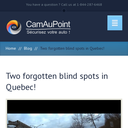
You have a question ? Call us at 1-844-287-6468
Home
//
Blog
//
Two forgotten blind spots in Quebec!
Two forgotten blind spots in
Quebec!