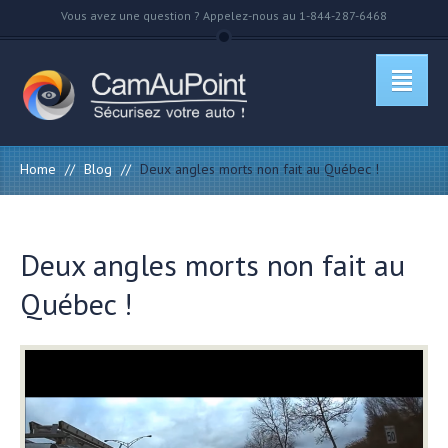
Vous avez une question ? Appelez-nous au 1-844-287-6468
Home
//
Blog
//
Deux angles morts non fait au Québec !
Deux angles morts non fait au
Québec !