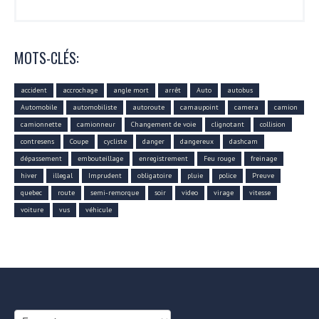
MOTS-CLÉS:
accident
accrochage
angle mort
arrêt
Auto
autobus
Automobile
automobiliste
autoroute
camaupoint
camera
camion
camionnette
camionneur
Changement de voie
clignotant
collision
contresens
Coupe
cycliste
danger
dangereux
dashcam
dépassement
embouteillage
enregistrement
Feu rouge
freinage
hiver
illegal
Imprudent
obligatoire
pluie
police
Preuve
quebec
route
semi-remorque
soir
video
virage
vitesse
voiture
vus
véhicule
Choisir