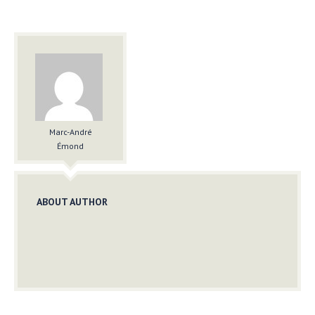
Marc-André
Émond
ABOUT AUTHOR