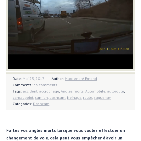
Date:
Mai 23, 2017
Author:
Marc-André Émond
Comments:
no comments
Tags:
accident
,
accrochage
,
Angles morts
,
Automobile
,
autoroute
,
camaupoint
,
camion
,
dashcam
,
freinage
,
route
,
saguenay
Categories:
Dashcam
Faites vos angles morts lorsque vous voulez effectuer un
changement de voie, cela peut vous empêcher d’avoir un