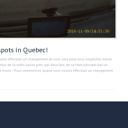
spots in Quebec!
oulez effectuer un changement de voie, cela peut vous empêcher d’avoir
teur de la vidéo passe près, par deux fois, de se faire percuter par un
les morts ! Pour commencer, quand vous voulez effectuer un changement