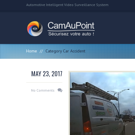
Automotive Intelligent Video Surveillance System
Home
//
Category Car Accident
MAY 23, 2017
No Comments