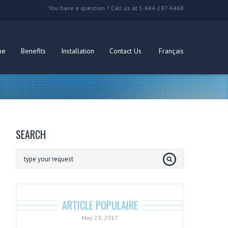
You have a question ? Call us at 1-844-287-6468
me
Benefits
Installation
Contact Us
Français
SEARCH
ARTICLE POPULAIRE
May 23, 2017