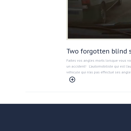
Two forgotten blind 
Faites vos angles morts lorsque vous v
un accident! L’automobiliste qui est l’au
véhicule qui n’as pas effectué ses ang