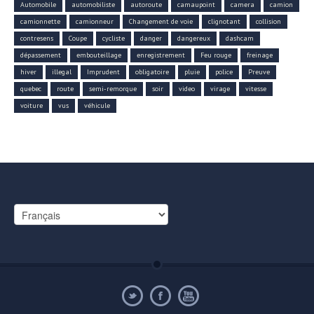
Automobile
automobiliste
autoroute
camaupoint
camera
camion
camionnette
camionneur
Changement de voie
clignotant
collision
contresens
Coupe
cycliste
danger
dangereux
dashcam
dépassement
embouteillage
enregistrement
Feu rouge
freinage
hiver
illegal
Imprudent
obligatoire
pluie
police
Preuve
quebec
route
semi-remorque
soir
video
virage
vitesse
voiture
vus
véhicule
Choisir
une
langue